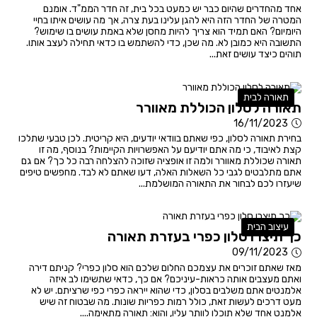
אחד מהחדרים שהיום כבר יש כמעט בכל בית, זה חדר הממ"ד. אומנם
המטרה של החדר הזה היא להגן עלינו בעת צרה, אך מה עושים איתו בחיי
היומיום? האם תמיד הוא צריך להיות מחסן שלא באמת עושים בו שימוש?
התשובה היא כמובן לא. מה שכן, כדי להשתמש בו כדאי תחילה לעצב אותו.
תוהים כיצד עושים זאת...
תאורה לבית
תאורה לסלון הכוללת מאוורר
16/11/2023
בחירת תאורה לסלון, כפי שאתם בוודאי יודעים, היא קריטית. לכן טבעי שתלכו
קצת לאיבוד, כי מה אתם יודיעם על האפשרויות הקיימות? בנוסף, מה זו
תאורה שכוללת מאוורר ולמה זו אופציה שזוכה להצלחה רבה כל כך? אם גם
אתם מתלבטים לגבי כל השאלות האלה, דעו שאתם לא לבד. מחפשים טיפים
שיעזרו לכם לבחור את התאורה המושלמת...
עיצוב הבית
כך תיצרו סלון כפרי בעזרת תאורה
09/11/2023
מאז שאתם זוכרים את עצמכם החלום שלכם הוא סלון כפרי? קניתם דירה
ואתם מעצבים אותה כראות-עיניכם? אם כך, כדאי שתשימו לב איזה
אלמנטים אתם משלבים בסלון, כדי שהוא ייראה כפרי כפי שרציתם. יש לא
מעט דרכים לעשות זאת, כולל רמות כפריות שונות. מה שבטוח זה שיש
אלמנט אחד שלא תוכלו לוותר עליו, והוא: תאורה מתאימה....