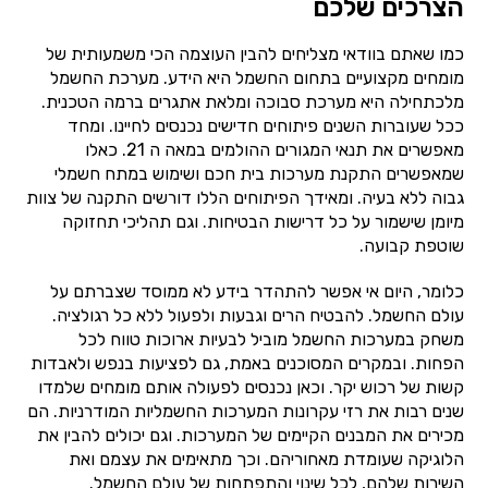
הצרכים שלכם
כמו שאתם בוודאי מצליחים להבין העוצמה הכי משמעותית של
מומחים מקצועיים בתחום החשמל היא הידע. מערכת החשמל
מלכתחילה היא מערכת סבוכה ומלאת אתגרים ברמה הטכנית.
ככל שעוברות השנים פיתוחים חדישים נכנסים לחיינו. ומחד
מאפשרים את תנאי המגורים ההולמים במאה ה 21. כאלו
שמאפשרים התקנת מערכות בית חכם ושימוש במתח חשמלי
גבוה ללא בעיה. ומאידך הפיתוחים הללו דורשים התקנה של צוות
מיומן שישמור על כל דרישות הבטיחות. וגם תהליכי תחזוקה
שוטפת קבועה.
כלומר, היום אי אפשר להתהדר בידע לא ממוסד שצברתם על
עולם החשמל. להבטיח הרים וגבעות ולפעול ללא כל רגולציה.
משחק במערכות החשמל מוביל לבעיות ארוכות טווח לכל
הפחות. ובמקרים המסוכנים באמת, גם לפציעות בנפש ולאבדות
קשות של רכוש יקר. וכאן נכנסים לפעולה אותם מומחים שלמדו
שנים רבות את רזי עקרונות המערכות החשמליות המודרניות. הם
מכירים את המבנים הקיימים של המערכות. וגם יכולים להבין את
הלוגיקה שעומדת מאחוריהם. וכך מתאימים את עצמם ואת
השירות שלהם, לכל שינוי והתפתחות של עולם החשמל.