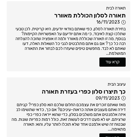
תאורה לבית
תאורה לסלון הכוללת מאוורר
16/11/2023
בחירת תאורה לסלון, כפי שאתם בוודאי יודעים, היא קריטית. לכן טבעי
שתלכו קצת לאיבוד, כי מה אתם יודיעם על האפשרויות הקיימות?
בנוסף, מה זו תאורה שכוללת מאוורר ולמה זו אופציה שזוכה להצלחה
רבה כל כך? אם גם אתם מתלבטים לגבי כל השאלות האלה, דעו
שאתם לא לבד. מחפשים טיפים שיעזרו לכם לבחור את התאורה
המושלמת...
קרא עוד
עיצוב הבית
כך תיצרו סלון כפרי בעזרת תאורה
09/11/2023
מאז שאתם זוכרים את עצמכם החלום שלכם הוא סלון כפרי? קניתם
דירה ואתם מעצבים אותה כראות-עיניכם? אם כך, כדאי שתשימו לב
איזה אלמנטים אתם משלבים בסלון, כדי שהוא ייראה כפרי כפי
שרציתם. יש לא מעט דרכים לעשות זאת, כולל רמות כפריות שונות. מה
שבטוח זה שיש אלמנט אחד שלא תוכלו לוותר עליו, והוא: תאורה
מתאימה....