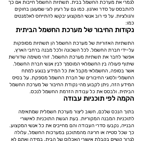
לגמרי את מערכת החשמל בבית. תשתיות החשמל חייבות אם כך
להתבסס על סדר וארגון. כמו גם על רעיון לוגי שמעוגן בחוקים
ורגולציות. על פי רוב אנשי המקצוע יבקשו להתייחס לאלמנטים
כמו:
נקודות החיבור של מערכת החשמל הביתית
התשתיות האזוריות של מערכת החשמל הן תשתיות מסופקות
על-ידי חברת החשמל. לכל השכונה ולכל מבנה ברחבי הארץ,
אפשר לחבר את תשתיות מערכת החשמל. זוהי משימה שדורשת
שיתוף פעולה בין החשמלאי המוסמך לבין אנשי חברת החשמל.
אשר בסופה, החשמלאי מקבל את כל המידע בנוגע למתח
החשמלי ולסוגי החיבורים של חברת החשמל מספקת. על בסיס
המידע הזה, ניתן לקבוע מהי נקודת החיבור של מערכת החשמל
הביתית. ולבסס את כל עבודת הזרמת החשמל לנכס.
הקמה לפי תוכניות עבודה
בתוך הנכס שלכם, חשוב ליצור מערכת חשמלית שמתאימה
לתוכניות המבנה המקוריות. בעת הגשת התוכניות לאישורי
הבנייה, נקבעו סדרי העבודה והם מחייבים את כל אנשי המקצוע.
כך שכל סטייה או חריגה מהמתוכנן במערכות החשמל, עלולה
לגרור קשיים בקבלת אישורי האכלוס של הבית. במידה ואתם לא