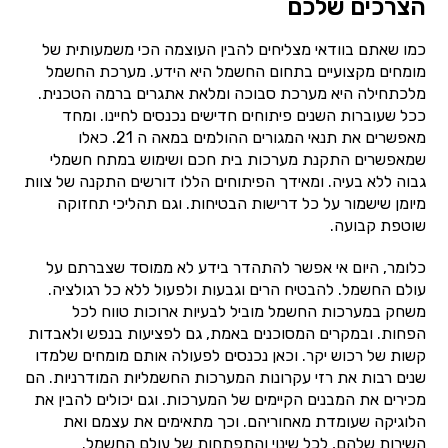
הצרכים שלכם
כמו שאתם בוודאי מצליחים להבין העוצמה הכי משמעותית של
מומחים מקצועיים בתחום החשמל היא הידע. מערכת החשמל
מלכתחילה היא מערכת סבוכה ומלאת אתגרים ברמה הטכנית.
ככל שעוברות השנים פיתוחים חדישים נכנסים לחיינו. ומחד
מאפשרים את תנאי המגורים ההולמים במאה ה 21. כאלו
שמאפשרים התקנת מערכות בית חכם ושימוש במתח חשמלי
גבוה ללא בעיה. ומאידך הפיתוחים הללו דורשים התקנה של צוות
מיומן שישמור על כל דרישות הבטיחות. וגם תהליכי תחזוקה
שוטפת קבועה.
כלומר, היום אי אפשר להתהדר בידע לא ממוסד שצברתם על
עולם החשמל. להבטיח הרים וגבעות ולפעול ללא כל רגולציה.
משחק במערכות החשמל מוביל לבעיות ארוכות טווח לכל
הפחות. ובמקרים המסוכנים באמת, גם לפציעות בנפש ולאבדות
קשות של רכוש יקר. וכאן נכנסים לפעולה אותם מומחים שלמדו
שנים רבות את רזי עקרונות המערכות החשמליות המודרניות. הם
מכירים את המבנים הקיימים של המערכות. וגם יכולים להבין את
הלוגיקה שעומדת מאחוריהם. וכך מתאימים את עצמם ואת
השירות שלהם, לכל שינוי והתפתחות של עולם החשמל.