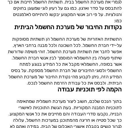
לגמרי את מערכת החשמל בבית. תשתיות החשמל חייבות אם כך
להתבסס על סדר וארגון. כמו גם על רעיון לוגי שמעוגן בחוקים
ורגולציות. על פי רוב אנשי המקצוע יבקשו להתייחס לאלמנטים
כמו:
נקודות החיבור של מערכת החשמל הביתית
התשתיות האזוריות של מערכת החשמל הן תשתיות מסופקות
על-ידי חברת החשמל. לכל השכונה ולכל מבנה ברחבי הארץ,
אפשר לחבר את תשתיות מערכת החשמל. זוהי משימה שדורשת
שיתוף פעולה בין החשמלאי המוסמך לבין אנשי חברת החשמל.
אשר בסופה, החשמלאי מקבל את כל המידע בנוגע למתח
החשמלי ולסוגי החיבורים של חברת החשמל מספקת. על בסיס
המידע הזה, ניתן לקבוע מהי נקודת החיבור של מערכת החשמל
הביתית. ולבסס את כל עבודת הזרמת החשמל לנכס.
הקמה לפי תוכניות עבודה
בתוך הנכס שלכם, חשוב ליצור מערכת חשמלית שמתאימה
לתוכניות המבנה המקוריות. בעת הגשת התוכניות לאישורי
הבנייה, נקבעו סדרי העבודה והם מחייבים את כל אנשי המקצוע.
כך שכל סטייה או חריגה מהמתוכנן במערכות החשמל, עלולה
לגרור קשיים בקבלת אישורי האכלוס של הבית. במידה ואתם לא