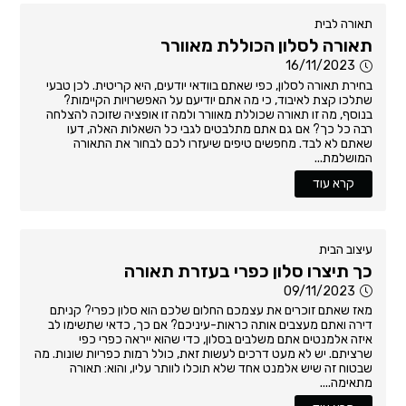
תאורה לבית
תאורה לסלון הכוללת מאוורר
16/11/2023
בחירת תאורה לסלון, כפי שאתם בוודאי יודעים, היא קריטית. לכן טבעי
שתלכו קצת לאיבוד, כי מה אתם יודיעם על האפשרויות הקיימות?
בנוסף, מה זו תאורה שכוללת מאוורר ולמה זו אופציה שזוכה להצלחה
רבה כל כך? אם גם אתם מתלבטים לגבי כל השאלות האלה, דעו
שאתם לא לבד. מחפשים טיפים שיעזרו לכם לבחור את התאורה
המושלמת...
קרא עוד
עיצוב הבית
כך תיצרו סלון כפרי בעזרת תאורה
09/11/2023
מאז שאתם זוכרים את עצמכם החלום שלכם הוא סלון כפרי? קניתם
דירה ואתם מעצבים אותה כראות-עיניכם? אם כך, כדאי שתשימו לב
איזה אלמנטים אתם משלבים בסלון, כדי שהוא ייראה כפרי כפי
שרציתם. יש לא מעט דרכים לעשות זאת, כולל רמות כפריות שונות. מה
שבטוח זה שיש אלמנט אחד שלא תוכלו לוותר עליו, והוא: תאורה
מתאימה....