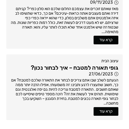
09/11/2023
מאז שאתם זוכרים את עצמכם החלום שלכם הוא סלון כפרי? קניתם
דירה ואתם מעצבים אותה כראות-עיניכם? אם כך, כדאי שתשימו לב
איזה אלמנטים אתם משלבים בסלון, כדי שהוא ייראה כפרי כפי
שרציתם. יש לא מעט דרכים לעשות זאת, כולל רמות כפריות שונות. מה
שבטוח זה שיש אלמנט אחד שלא תוכלו לוותר עליו, והוא: תאורה
מתאימה....
קרא עוד
עיצוב הבית
גופי תאורה למטבח – איך לבחור נכון?
27/06/2023
הגעתם לשלב שבו אתם צריכים לבחור את התאורה שלכם למטבח? אם
כך, חשוב שתעצרו לרגע ותבינו: זה משמעותי, אפילו הרבה יותר ממה
שאתם חושבים . התאורה למטבח צריכה להיות גם יפה ואלגנטית וגם
שימושית. תוהים איך לעשות את זה? הינה מספר טיפים שיסייעו לכם
לבחור גופי תאורה נכונים למטבח. בחירת הסגנון – השקיעו בכך
מחשבה...
קרא עוד