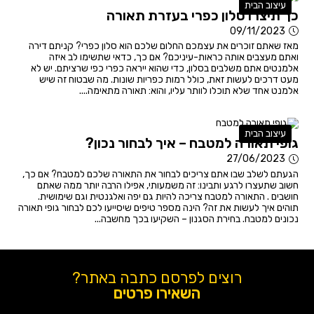
עיצוב הבית
כך תיצרו סלון כפרי בעזרת תאורה
09/11/2023
מאז שאתם זוכרים את עצמכם החלום שלכם הוא סלון כפרי? קניתם דירה
ואתם מעצבים אותה כראות-עיניכם? אם כך, כדאי שתשימו לב איזה
אלמנטים אתם משלבים בסלון, כדי שהוא ייראה כפרי כפי שרציתם. יש לא
מעט דרכים לעשות זאת, כולל רמות כפריות שונות. מה שבטוח זה שיש
אלמנט אחד שלא תוכלו לוותר עליו, והוא: תאורה מתאימה....
עיצוב הבית
גופי תאורה למטבח – איך לבחור נכון?
27/06/2023
הגעתם לשלב שבו אתם צריכים לבחור את התאורה שלכם למטבח? אם כך,
חשוב שתעצרו לרגע ותבינו: זה משמעותי, אפילו הרבה יותר ממה שאתם
חושבים . התאורה למטבח צריכה להיות גם יפה ואלגנטית וגם שימושית.
תוהים איך לעשות את זה? הינה מספר טיפים שיסייעו לכם לבחור גופי תאורה
נכונים למטבח. בחירת הסגנון – השקיעו בכך מחשבה...
רוצים לפרסם כתבה באתר?
השאירו פרטים