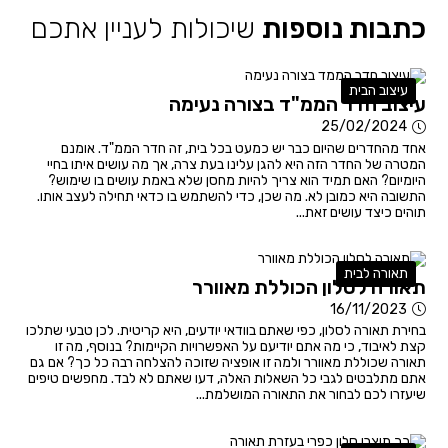
כתבות נוספות
שיכולות לעניין אתכם
עיצוב הבית
עיצוב חדר הממ"ד בצורה נעימה
25/02/2024
אחד מהחדרים שהיום כבר יש כמעט בכל בית, זה חדר הממ"ד. אומנם
המטרה של החדר הזה היא להגן עלינו בעת צרה, אך מה עושים איתו בחיי
היומיום? האם תמיד הוא צריך להיות מחסן שלא באמת עושים בו שימוש?
התשובה היא כמובן לא. מה שכן, כדי להשתמש בו כדאי תחילה לעצב אותו.
תוהים כיצד עושים זאת...
תאורה לבית
תאורה לסלון הכוללת מאוורר
16/11/2023
בחירת תאורה לסלון, כפי שאתם בוודאי יודעים, היא קריטית. לכן טבעי שתלכו
קצת לאיבוד, כי מה אתם יודיעם על האפשרויות הקיימות? בנוסף, מה זו
תאורה שכוללת מאוורר ולמה זו אופציה שזוכה להצלחה רבה כל כך? אם גם
אתם מתלבטים לגבי כל השאלות האלה, דעו שאתם לא לבד. מחפשים טיפים
שיעזרו לכם לבחור את התאורה המושלמת...