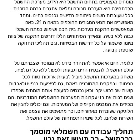
מומחים מקצועיים בתחום החשמל היא הידע. מערכת החשמל
מלכתחילה היא מערכת סבוכה ומלאת אתגרים ברמה הטכנית.
ככל שעוברות השנים פיתוחים חדישים נכנסים לחיינו. ומחד
מאפשרים את תנאי המגורים ההולמים במאה ה 21. כאלו
שמאפשרים התקנת מערכות בית חכם ושימוש במתח חשמלי
גבוה ללא בעיה. ומאידך הפיתוחים הללו דורשים התקנה של צוות
מיומן שישמור על כל דרישות הבטיחות. וגם תהליכי תחזוקה
שוטפת קבועה.
כלומר, היום אי אפשר להתהדר בידע לא ממוסד שצברתם על
עולם החשמל. להבטיח הרים וגבעות ולפעול ללא כל רגולציה.
משחק במערכות החשמל מוביל לבעיות ארוכות טווח לכל
הפחות. ובמקרים המסוכנים באמת, גם לפציעות בנפש ולאבדות
קשות של רכוש יקר. וכאן נכנסים לפעולה אותם מומחים שלמדו
שנים רבות את רזי עקרונות המערכות החשמליות המודרניות. הם
מכירים את המבנים הקיימים של המערכות. וגם יכולים להבין את
הלוגיקה שעומדת מאחוריהם. וכך מתאימים את עצמם ואת
השירות שלהם, לכל שינוי והתפתחות של עולם החשמל.
תהליך עבודה עם חשמלאי מוסמך
בכרמיאל - כך תעשו זאת נכון