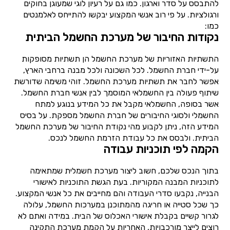
להתבסס על סדר וארגון. כמו גם על רעיון לוגי שמעוגן בחוקים
ורגולציות. על פי רוב אנשי המקצוע יבקשו להתייחס לאלמנטים
כמו:
נקודות החיבור של מערכת החשמל הביתית
התשתיות האזוריות של מערכת החשמל הן תשתיות מסופקות
על-ידי חברת החשמל. לכל השכונה ולכל מבנה ברחבי הארץ,
אפשר לחבר את תשתיות מערכת החשמל. זוהי משימה שדורשת
שיתוף פעולה בין החשמלאי המוסמך לבין אנשי חברת החשמל.
אשר בסופה, החשמלאי מקבל את כל המידע בנוגע למתח
החשמלי ולסוגי החיבורים של חברת החשמל מספקת. על בסיס
המידע הזה, ניתן לקבוע מהי נקודת החיבור של מערכת החשמל
הביתית. ולבסס את כל עבודת הזרמת החשמל לנכס.
הקמה לפי תוכניות עבודה
בתוך הנכס שלכם, חשוב ליצור מערכת חשמלית שמתאימה
לתוכניות המבנה המקוריות. בעת הגשת התוכניות לאישורי
הבנייה, נקבעו סדרי העבודה והם מחייבים את כל אנשי המקצוע.
כך שכל סטייה או חריגה מהמתוכנן במערכות החשמל, עלולה
לגרור קשיים בקבלת אישורי האכלוס של הבית. במידה ואתם לא
רוצים לייצר מורכבויות, האחריות על הקמת מערכת התקינה