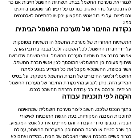
לגמרי את מערכת החשמל בבית. תשתיות החשמל חייבות אם כך
להתבסס על סדר וארגון. כמו גם על רעיון לוגי שמעוגן בחוקים
ורגולציות. על פי רוב אנשי המקצוע יבקשו להתייחס לאלמנטים
כמו:
נקודות החיבור של מערכת החשמל הביתית
התשתיות האזוריות של מערכת החשמל הן תשתיות מסופקות
על-ידי חברת החשמל. לכל השכונה ולכל מבנה ברחבי הארץ,
אפשר לחבר את תשתיות מערכת החשמל. זוהי משימה שדורשת
שיתוף פעולה בין החשמלאי המוסמך לבין אנשי חברת החשמל.
אשר בסופה, החשמלאי מקבל את כל המידע בנוגע למתח
החשמלי ולסוגי החיבורים של חברת החשמל מספקת. על בסיס
המידע הזה, ניתן לקבוע מהי נקודת החיבור של מערכת החשמל
הביתית. ולבסס את כל עבודת הזרמת החשמל לנכס.
הקמה לפי תוכניות עבודה
בתוך הנכס שלכם, חשוב ליצור מערכת חשמלית שמתאימה
לתוכניות המבנה המקוריות. בעת הגשת התוכניות לאישורי
הבנייה, נקבעו סדרי העבודה והם מחייבים את כל אנשי המקצוע.
כך שכל סטייה או חריגה מהמתוכנן במערכות החשמל, עלולה
לגרור קשיים בקבלת אישורי האכלוס של הבית. במידה ואתם לא