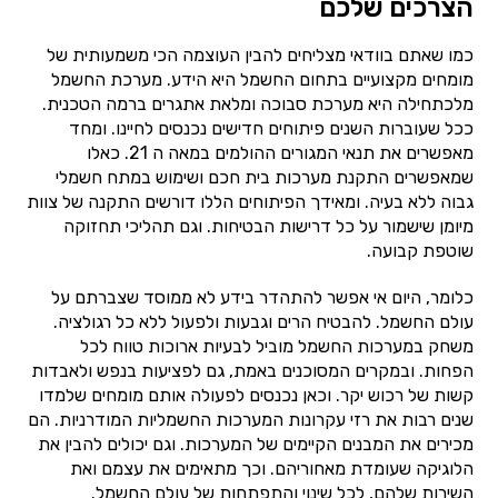
הצרכים שלכם
כמו שאתם בוודאי מצליחים להבין העוצמה הכי משמעותית של
מומחים מקצועיים בתחום החשמל היא הידע. מערכת החשמל
מלכתחילה היא מערכת סבוכה ומלאת אתגרים ברמה הטכנית.
ככל שעוברות השנים פיתוחים חדישים נכנסים לחיינו. ומחד
מאפשרים את תנאי המגורים ההולמים במאה ה 21. כאלו
שמאפשרים התקנת מערכות בית חכם ושימוש במתח חשמלי
גבוה ללא בעיה. ומאידך הפיתוחים הללו דורשים התקנה של צוות
מיומן שישמור על כל דרישות הבטיחות. וגם תהליכי תחזוקה
שוטפת קבועה.
כלומר, היום אי אפשר להתהדר בידע לא ממוסד שצברתם על
עולם החשמל. להבטיח הרים וגבעות ולפעול ללא כל רגולציה.
משחק במערכות החשמל מוביל לבעיות ארוכות טווח לכל
הפחות. ובמקרים המסוכנים באמת, גם לפציעות בנפש ולאבדות
קשות של רכוש יקר. וכאן נכנסים לפעולה אותם מומחים שלמדו
שנים רבות את רזי עקרונות המערכות החשמליות המודרניות. הם
מכירים את המבנים הקיימים של המערכות. וגם יכולים להבין את
הלוגיקה שעומדת מאחוריהם. וכך מתאימים את עצמם ואת
השירות שלהם, לכל שינוי והתפתחות של עולם החשמל.