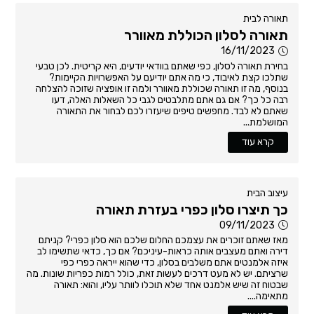
תאורה לבית
תאורה לסלון הכוללת מאוורר
16/11/2023
בחירת תאורה לסלון, כפי שאתם בוודאי יודעים, היא קריטית. לכן טבעי
שתלכו קצת לאיבוד, כי מה אתם יודיעם על האפשרויות הקיימות?
בנוסף, מה זו תאורה שכוללת מאוורר ולמה זו אופציה שזוכה להצלחה
רבה כל כך? אם גם אתם מתלבטים לגבי כל השאלות האלה, דעו
שאתם לא לבד. מחפשים טיפים שיעזרו לכם לבחור את התאורה
המושלמת...
קרא עוד
עיצוב הבית
כך תיצרו סלון כפרי בעזרת תאורה
09/11/2023
מאז שאתם זוכרים את עצמכם החלום שלכם הוא סלון כפרי? קניתם
דירה ואתם מעצבים אותה כראות-עיניכם? אם כך, כדאי שתשימו לב
איזה אלמנטים אתם משלבים בסלון, כדי שהוא ייראה כפרי כפי
שרציתם. יש לא מעט דרכים לעשות זאת, כולל רמות כפריות שונות. מה
שבטוח זה שיש אלמנט אחד שלא תוכלו לוותר עליו, והוא: תאורה
מתאימה....