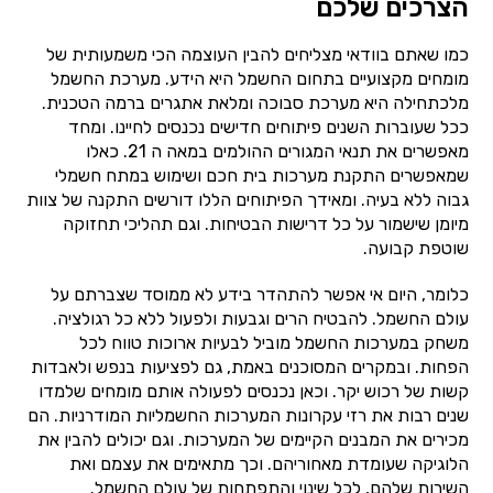
הצרכים שלכם
כמו שאתם בוודאי מצליחים להבין העוצמה הכי משמעותית של
מומחים מקצועיים בתחום החשמל היא הידע. מערכת החשמל
מלכתחילה היא מערכת סבוכה ומלאת אתגרים ברמה הטכנית.
ככל שעוברות השנים פיתוחים חדישים נכנסים לחיינו. ומחד
מאפשרים את תנאי המגורים ההולמים במאה ה 21. כאלו
שמאפשרים התקנת מערכות בית חכם ושימוש במתח חשמלי
גבוה ללא בעיה. ומאידך הפיתוחים הללו דורשים התקנה של צוות
מיומן שישמור על כל דרישות הבטיחות. וגם תהליכי תחזוקה
שוטפת קבועה.
כלומר, היום אי אפשר להתהדר בידע לא ממוסד שצברתם על
עולם החשמל. להבטיח הרים וגבעות ולפעול ללא כל רגולציה.
משחק במערכות החשמל מוביל לבעיות ארוכות טווח לכל
הפחות. ובמקרים המסוכנים באמת, גם לפציעות בנפש ולאבדות
קשות של רכוש יקר. וכאן נכנסים לפעולה אותם מומחים שלמדו
שנים רבות את רזי עקרונות המערכות החשמליות המודרניות. הם
מכירים את המבנים הקיימים של המערכות. וגם יכולים להבין את
הלוגיקה שעומדת מאחוריהם. וכך מתאימים את עצמם ואת
השירות שלהם, לכל שינוי והתפתחות של עולם החשמל.