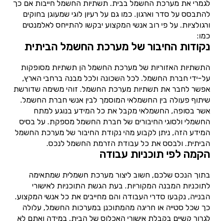
לגמרי את מערכת החשמל בבית. תשתיות החשמל חייבות אם כך
להתבסס על סדר וארגון. כמו גם על רעיון לוגי שמעוגן בחוקים
ורגולציות. על פי רוב אנשי המקצוע יבקשו להתייחס לאלמנטים
כמו:
נקודות החיבור של מערכת החשמל הביתית
התשתיות האזוריות של מערכת החשמל הן תשתיות מסופקות
על-ידי חברת החשמל. לכל השכונה ולכל מבנה ברחבי הארץ,
אפשר לחבר את תשתיות מערכת החשמל. זוהי משימה שדורשת
שיתוף פעולה בין החשמלאי המוסמך לבין אנשי חברת החשמל.
אשר בסופה, החשמלאי מקבל את כל המידע בנוגע למתח
החשמלי ולסוגי החיבורים של חברת החשמל מספקת. על בסיס
המידע הזה, ניתן לקבוע מהי נקודת החיבור של מערכת החשמל
הביתית. ולבסס את כל עבודת הזרמת החשמל לנכס.
הקמה לפי תוכניות עבודה
בתוך הנכס שלכם, חשוב ליצור מערכת חשמלית שמתאימה
לתוכניות המבנה המקוריות. בעת הגשת התוכניות לאישורי
הבנייה, נקבעו סדרי העבודה והם מחייבים את כל אנשי המקצוע.
כך שכל סטייה או חריגה מהמתוכנן במערכות החשמל, עלולה
לגרור קשיים בקבלת אישורי האכלוס של הבית. במידה ואתם לא