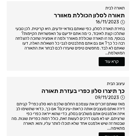
תאורה לבית
תאורה לסלון הכוללת מאוורר
16/11/2023
בחירת תאורה לסלון, כפי שאתם בוודאי יודעים, היא קריטית. לכן טבעי
שתלכו קצת לאיבוד, כי מה אתם יודיעם על האפשרויות הקיימות?
בנוסף, מה זו תאורה שכוללת מאוורר ולמה זו אופציה שזוכה להצלחה
רבה כל כך? אם גם אתם מתלבטים לגבי כל השאלות האלה, דעו
שאתם לא לבד. מחפשים טיפים שיעזרו לכם לבחור את התאורה
המושלמת...
קרא עוד
עיצוב הבית
כך תיצרו סלון כפרי בעזרת תאורה
09/11/2023
מאז שאתם זוכרים את עצמכם החלום שלכם הוא סלון כפרי? קניתם
דירה ואתם מעצבים אותה כראות-עיניכם? אם כך, כדאי שתשימו לב
איזה אלמנטים אתם משלבים בסלון, כדי שהוא ייראה כפרי כפי
שרציתם. יש לא מעט דרכים לעשות זאת, כולל רמות כפריות שונות. מה
שבטוח זה שיש אלמנט אחד שלא תוכלו לוותר עליו, והוא: תאורה
מתאימה....