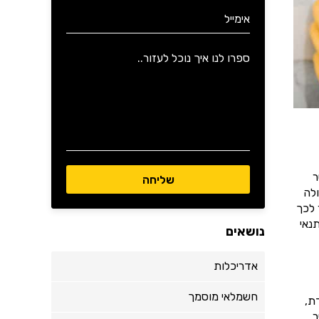
ר
לה
 לכך
נאי
נושאים
אדריכלות
חשמלאי מוסמך
ת,
ר