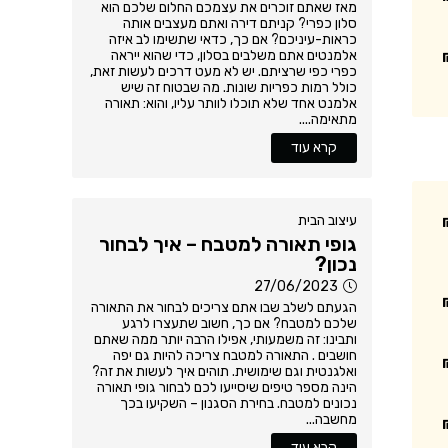
מאז שאתם זוכרים את עצמכם החלום שלכם הוא
סלון כפרי? קניתם דירה ואתם מעצבים אותה
כראות-עיניכם? אם כך, כדאי שתשימו לב איזה
אלמנטים אתם משלבים בסלון, כדי שהוא ייראה
כפרי כפי שרציתם. יש לא מעט דרכים לעשות זאת,
כולל רמות כפריות שונות. מה שבטוח זה שיש
אלמנט אחד שלא תוכלו לוותר עליו, והוא: תאורה
מתאימה....
קרא עוד
עיצוב הבית
גופי תאורה למטבח – איך לבחור
נכון?
27/06/2023
הגעתם לשלב שבו אתם צריכים לבחור את התאורה
שלכם למטבח? אם כך, חשוב שתעצרו לרגע
ותבינו: זה משמעותי, אפילו הרבה יותר ממה שאתם
חושבים . התאורה למטבח צריכה להיות גם יפה
ואלגנטית וגם שימושית. תוהים איך לעשות את זה?
הינה מספר טיפים שיסייעו לכם לבחור גופי תאורה
נכונים למטבח. בחירת הסגנון – השקיעו בכך
מחשבה...
קרא עוד