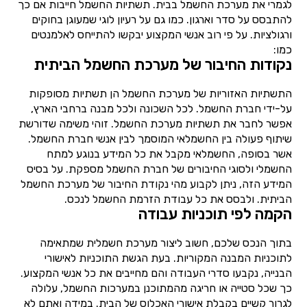
לגמרי את מערכת החשמל בבית. תשתיות החשמל חייבות אם כך
להתבסס על סדר וארגון. כמו גם על רעיון לוגי שמעוגן בחוקים
ורגולציות. על פי רוב אנשי המקצוע יבקשו להתייחס לאלמנטים
כמו:
נקודות החיבור של מערכת החשמל הביתית
התשתיות האזוריות של מערכת החשמל הן תשתיות מסופקות
על-ידי חברת החשמל. לכל השכונה ולכל מבנה ברחבי הארץ,
אפשר לחבר את תשתיות מערכת החשמל. זוהי משימה שדורשת
שיתוף פעולה בין החשמלאי המוסמך לבין אנשי חברת החשמל.
אשר בסופה, החשמלאי מקבל את כל המידע בנוגע למתח
החשמלי ולסוגי החיבורים של חברת החשמל מספקת. על בסיס
המידע הזה, ניתן לקבוע מהי נקודת החיבור של מערכת החשמל
הביתית. ולבסס את כל עבודת הזרמת החשמל לנכס.
הקמה לפי תוכניות עבודה
בתוך הנכס שלכם, חשוב ליצור מערכת חשמלית שמתאימה
לתוכניות המבנה המקוריות. בעת הגשת התוכניות לאישורי
הבנייה, נקבעו סדרי העבודה והם מחייבים את כל אנשי המקצוע.
כך שכל סטייה או חריגה מהמתוכנן במערכות החשמל, עלולה
לגרור קשיים בקבלת אישורי האכלוס של הבית. במידה ואתם לא