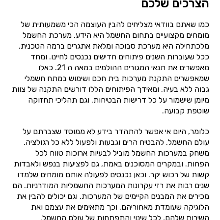
הצרכים שלכם
כמו שאתם בוודאי מצליחים להבין העוצמה הכי משמעותית של
מומחים מקצועיים בתחום החשמל היא הידע. מערכת החשמל
מלכתחילה היא מערכת סבוכה ומלאת אתגרים ברמה הטכנית.
ככל שעוברות השנים פיתוחים חדישים נכנסים לחיינו. ומחד
מאפשרים את תנאי המגורים ההולמים במאה ה 21. כאלו
שמאפשרים התקנת מערכות בית חכם ושימוש במתח חשמלי
גבוה ללא בעיה. ומאידך הפיתוחים הללו דורשים התקנה של צוות
מיומן שישמור על כל דרישות הבטיחות. וגם תהליכי תחזוקה
שוטפת קבועה.
כלומר, היום אי אפשר להתהדר בידע לא ממוסד שצברתם על
עולם החשמל. להבטיח הרים וגבעות ולפעול ללא כל רגולציה.
משחק במערכות החשמל מוביל לבעיות ארוכות טווח לכל
הפחות. ובמקרים המסוכנים באמת, גם לפציעות בנפש ולאבדות
קשות של רכוש יקר. וכאן נכנסים לפעולה אותם מומחים שלמדו
שנים רבות את רזי עקרונות המערכות החשמליות המודרניות. הם
מכירים את המבנים הקיימים של המערכות. וגם יכולים להבין את
הלוגיקה שעומדת מאחוריהם. וכך מתאימים את עצמם ואת
השירות שלהם, לכל שינוי והתפתחות של עולם החשמל.