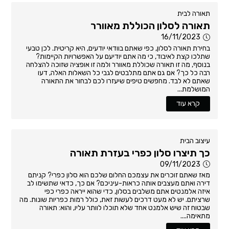
תאורה לבית
תאורה לסלון הכוללת מאוורר
16/11/2023
בחירת תאורה לסלון, כפי שאתם בוודאי יודעים, היא קריטית. לכן טבעי
שתלכו קצת לאיבוד, כי מה אתם יודיעם על האפשרויות הקיימות?
בנוסף, מה זו תאורה שכוללת מאוורר ולמה זו אופציה שזוכה להצלחה
רבה כל כך? אם גם אתם מתלבטים לגבי כל השאלות האלה, דעו
שאתם לא לבד. מחפשים טיפים שיעזרו לכם לבחור את התאורה
המושלמת...
קרא עוד
עיצוב הבית
כך תיצרו סלון כפרי בעזרת תאורה
09/11/2023
מאז שאתם זוכרים את עצמכם החלום שלכם הוא סלון כפרי? קניתם
דירה ואתם מעצבים אותה כראות-עיניכם? אם כך, כדאי שתשימו לב
איזה אלמנטים אתם משלבים בסלון, כדי שהוא ייראה כפרי כפי
שרציתם. יש לא מעט דרכים לעשות זאת, כולל רמות כפריות שונות. מה
שבטוח זה שיש אלמנט אחד שלא תוכלו לוותר עליו, והוא: תאורה
מתאימה....