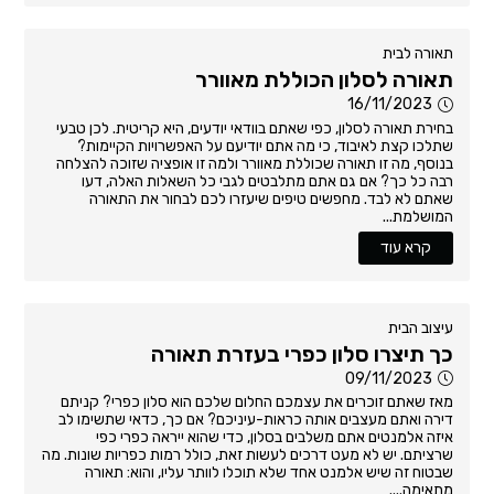
תאורה לבית
תאורה לסלון הכוללת מאוורר
16/11/2023
בחירת תאורה לסלון, כפי שאתם בוודאי יודעים, היא קריטית. לכן טבעי
שתלכו קצת לאיבוד, כי מה אתם יודיעם על האפשרויות הקיימות?
בנוסף, מה זו תאורה שכוללת מאוורר ולמה זו אופציה שזוכה להצלחה
רבה כל כך? אם גם אתם מתלבטים לגבי כל השאלות האלה, דעו
שאתם לא לבד. מחפשים טיפים שיעזרו לכם לבחור את התאורה
המושלמת...
קרא עוד
עיצוב הבית
כך תיצרו סלון כפרי בעזרת תאורה
09/11/2023
מאז שאתם זוכרים את עצמכם החלום שלכם הוא סלון כפרי? קניתם
דירה ואתם מעצבים אותה כראות-עיניכם? אם כך, כדאי שתשימו לב
איזה אלמנטים אתם משלבים בסלון, כדי שהוא ייראה כפרי כפי
שרציתם. יש לא מעט דרכים לעשות זאת, כולל רמות כפריות שונות. מה
שבטוח זה שיש אלמנט אחד שלא תוכלו לוותר עליו, והוא: תאורה
מתאימה....