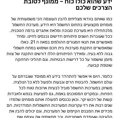
ידע שהוא כולו כוח – ממונף לטובת
הצרכים שלכם
כמו שאתם בוודאי מצליחים להבין העוצמה הכי משמעותית של
מומחים מקצועיים בתחום החשמל היא הידע. מערכת החשמל
מלכתחילה היא מערכת סבוכה ומלאת אתגרים ברמה הטכנית.
ככל שעוברות השנים פיתוחים חדישים נכנסים לחיינו. ומחד
מאפשרים את תנאי המגורים ההולמים במאה ה 21. כאלו
שמאפשרים התקנת מערכות בית חכם ושימוש במתח חשמלי
גבוה ללא בעיה. ומאידך הפיתוחים הללו דורשים התקנה של צוות
מיומן שישמור על כל דרישות הבטיחות. וגם תהליכי תחזוקה
שוטפת קבועה.
כלומר, היום אי אפשר להתהדר בידע לא ממוסד שצברתם על
עולם החשמל. להבטיח הרים וגבעות ולפעול ללא כל רגולציה.
משחק במערכות החשמל מוביל לבעיות ארוכות טווח לכל
הפחות. ובמקרים המסוכנים באמת, גם לפציעות בנפש ולאבדות
קשות של רכוש יקר. וכאן נכנסים לפעולה אותם מומחים שלמדו
שנים רבות את רזי עקרונות המערכות החשמליות המודרניות. הם
מכירים את המבנים הקיימים של המערכות. וגם יכולים להבין את
הלוגיקה שעומדת מאחוריהם. וכך מתאימים את עצמם ואת