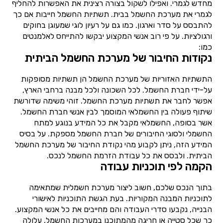
מחדש לגמרי. ואפילו לשקול בצורה רצינית את האפשרות להחליף
לגמרי את מערכת החשמל בבית. תשתיות החשמל חייבות אם כך
להתבסס על סדר וארגון. כמו גם על רעיון לוגי שמעוגן בחוקים
ורגולציות. על פי רוב אנשי המקצוע יבקשו להתייחס לאלמנטים
כמו:
נקודות החיבור של מערכת החשמל הביתית
התשתיות האזוריות של מערכת החשמל הן תשתיות מסופקות
על-ידי חברת החשמל. לכל השכונה ולכל מבנה ברחבי הארץ,
אפשר לחבר את תשתיות מערכת החשמל. זוהי משימה שדורשת
שיתוף פעולה בין החשמלאי המוסמך לבין אנשי חברת החשמל.
אשר בסופה, החשמלאי מקבל את כל המידע בנוגע למתח
החשמלי ולסוגי החיבורים של חברת החשמל מספקת. על בסיס
המידע הזה, ניתן לקבוע מהי נקודת החיבור של מערכת החשמל
הביתית. ולבסס את כל עבודת הזרמת החשמל לנכס.
הקמה לפי תוכניות עבודה
בתוך הנכס שלכם, חשוב ליצור מערכת חשמלית שמתאימה
לתוכניות המבנה המקוריות. בעת הגשת התוכניות לאישורי
הבנייה, נקבעו סדרי העבודה והם מחייבים את כל אנשי המקצוע.
כך שכל סטייה או חריגה מהמתוכנן במערכות החשמל, עלולה