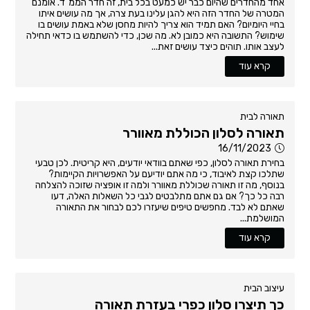
אחד מהחדרים שהיום כבר יש כמעט בכל בית, זה חדר הממ"ד. אומנם
המטרה של החדר הזה היא להגן עלינו בעת צרה, אך מה עושים איתו
בחיי היומיום? האם תמיד הוא צריך להיות מחסן שלא באמת עושים בו
שימוש? התשובה היא כמובן לא. מה שכן, כדי להשתמש בו כדאי תחילה
לעצב אותו. תוהים כיצד עושים זאת...
קרא עוד
תאורה לבית
תאורה לסלון הכוללת מאוורר
16/11/2023
בחירת תאורה לסלון, כפי שאתם בוודאי יודעים, היא קריטית. לכן טבעי
שתלכו קצת לאיבוד, כי מה אתם יודיעם על האפשרויות הקיימות?
בנוסף, מה זו תאורה שכוללת מאוורר ולמה זו אופציה שזוכה להצלחה
רבה כל כך? אם גם אתם מתלבטים לגבי כל השאלות האלה, דעו
שאתם לא לבד. מחפשים טיפים שיעזרו לכם לבחור את התאורה
המושלמת...
קרא עוד
עיצוב הבית
כך תיצרו סלון כפרי בעזרת תאורה