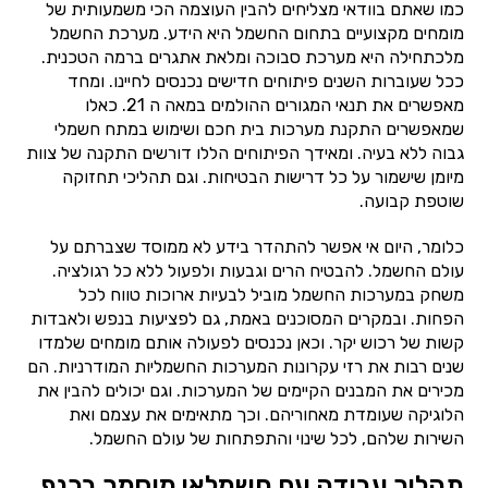
כמו שאתם בוודאי מצליחים להבין העוצמה הכי משמעותית של
מומחים מקצועיים בתחום החשמל היא הידע. מערכת החשמל
מלכתחילה היא מערכת סבוכה ומלאת אתגרים ברמה הטכנית.
ככל שעוברות השנים פיתוחים חדישים נכנסים לחיינו. ומחד
מאפשרים את תנאי המגורים ההולמים במאה ה 21. כאלו
שמאפשרים התקנת מערכות בית חכם ושימוש במתח חשמלי
גבוה ללא בעיה. ומאידך הפיתוחים הללו דורשים התקנה של צוות
מיומן שישמור על כל דרישות הבטיחות. וגם תהליכי תחזוקה
שוטפת קבועה.
כלומר, היום אי אפשר להתהדר בידע לא ממוסד שצברתם על
עולם החשמל. להבטיח הרים וגבעות ולפעול ללא כל רגולציה.
משחק במערכות החשמל מוביל לבעיות ארוכות טווח לכל
הפחות. ובמקרים המסוכנים באמת, גם לפציעות בנפש ולאבדות
קשות של רכוש יקר. וכאן נכנסים לפעולה אותם מומחים שלמדו
שנים רבות את רזי עקרונות המערכות החשמליות המודרניות. הם
מכירים את המבנים הקיימים של המערכות. וגם יכולים להבין את
הלוגיקה שעומדת מאחוריהם. וכך מתאימים את עצמם ואת
השירות שלהם, לכל שינוי והתפתחות של עולם החשמל.
תהליך עבודה עם חשמלאי מוסמך בכנף