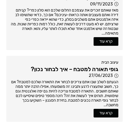
09/11/2023
מאז שאתם זוכרים את עצמכם החלום שלכם הוא סלון כפרי? קניתם
דירה ואתם מעצבים אותה כראות-עיניכם? אם כך, כדאי שתשימו לב
איזה אלמנטים אתם משלבים בסלון, כדי שהוא ייראה כפרי כפי
שרציתם. יש לא מעט דרכים לעשות זאת, כולל רמות כפריות שונות. מה
שבטוח זה שיש אלמנט אחד שלא תוכלו לוותר עליו, והוא: תאורה
מתאימה....
קרא עוד
עיצוב הבית
גופי תאורה למטבח – איך לבחור נכון?
27/06/2023
הגעתם לשלב שבו אתם צריכים לבחור את התאורה שלכם למטבח? אם
כך, חשוב שתעצרו לרגע ותבינו: זה משמעותי, אפילו הרבה יותר ממה
שאתם חושבים . התאורה למטבח צריכה להיות גם יפה ואלגנטית וגם
שימושית. תוהים איך לעשות את זה? הינה מספר טיפים שיסייעו לכם
לבחור גופי תאורה נכונים למטבח. בחירת הסגנון – השקיעו בכך
מחשבה...
קרא עוד