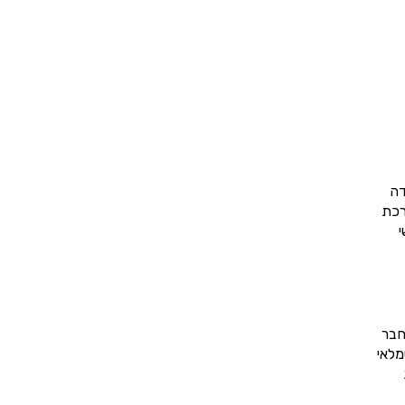
דה
רכת
י
חבר
מלאי