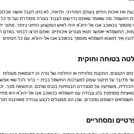
 את איכות החיים בעולם המודרני. ולראיה, לא ניתן לקבל אישור אכלוס
כת החשמל. מה שאומר שאתם נדרשים לעבוד בצורה מסודרת ועל פי כל
מך בכאוכב אבו אל-היג'א יהיה לאיש המקצוע החיוני ביותר. מתוך יד
, החשמלאי יאפשר תנאי מגורים איכותיים. ואתם תרצו לבחור באדם המ
בין איך למצוא חשמלאי מוסמך בכאוכב אבו אל-היג'א. עם כל הטיפים
טה בטוחה וחוקית
ים הקטנים. התקנת טלוויזיה או החלפה של נורה הן דוגמאות מעולות
ר מדובר על תיקוני עומק למערכות החשמל בבית – ברור לכל שאי אפש
הכללית, משפיעה על סטנדרט הבטיחות בנכס שלכם. וכתוצאה מכך, יכו
טואציות מסוימות בהן עבודה עם חשמלאי בכאוכב אבו אל-היג'א היא מחיי
חשמלאים רשומים ומוכרים. שכן הם מסוגלים לבצע עבודה מאורגנת תוך
רטיים ומסחריים