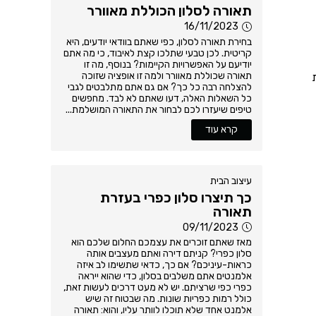
תאורה לסלון הכוללת מאוורר
16/11/2023
בחירת תאורה לסלון, כפי שאתם בוודאי יודעים, היא
קריטית. לכן טבעי שתלכו קצת לאיבוד, כי מה אתם
יודיעם על האפשרויות הקיימות? בנוסף, מה זו
תאורה שכוללת מאוורר ולמה זו אופציה שזוכה
ת
להצלחה רבה כל כך? אם גם אתם מתלבטים לגבי
כל השאלות האלה, דעו שאתם לא לבד. מחפשים
טיפים שיעזרו לכם לבחור את התאורה המושלמת...
קרא עוד
עיצוב הבית
כך תיצרו סלון כפרי בעזרת
תאורה
09/11/2023
מאז שאתם זוכרים את עצמכם החלום שלכם הוא
סלון כפרי? קניתם דירה ואתם מעצבים אותה
כראות-עיניכם? אם כך, כדאי שתשימו לב איזה
אלמנטים אתם משלבים בסלון, כדי שהוא ייראה
כפרי כפי שרציתם. יש לא מעט דרכים לעשות זאת,
כולל רמות כפריות שונות. מה שבטוח זה שיש
אלמנט אחד שלא תוכלו לוותר עליו, והוא: תאורה