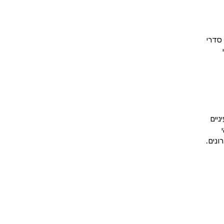
סדרי
יים
ונים.