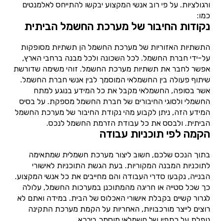
ורגולציות. על פי רוב אנשי המקצוע יבקשו להתייחס לאלמנטים
כמו:
נקודות החיבור של מערכת החשמל הביתית
התשתיות האזוריות של מערכת החשמל הן תשתיות מסופקות
על-ידי חברת החשמל. לכל השכונה ולכל מבנה ברחבי הארץ,
אפשר לחבר את תשתיות מערכת החשמל. זוהי משימה שדורשת
שיתוף פעולה בין החשמלאי המוסמך לבין אנשי חברת החשמל.
אשר בסופה, החשמלאי מקבל את כל המידע בנוגע למתח
החשמלי ולסוגי החיבורים של חברת החשמל מספקת. על בסיס
המידע הזה, ניתן לקבוע מהי נקודת החיבור של מערכת החשמל
הביתית. ולבסס את כל עבודת הזרמת החשמל לנכס.
הקמה לפי תוכניות עבודה
בתוך הנכס שלכם, חשוב ליצור מערכת חשמלית שמתאימה
לתוכניות המבנה המקוריות. בעת הגשת התוכניות לאישורי
הבנייה, נקבעו סדרי העבודה והם מחייבים את כל אנשי המקצוע.
כך שכל סטייה או חריגה מהמתוכנן במערכות החשמל, עלולה
לגרור קשיים בקבלת אישורי האכלוס של הבית. במידה ואתם לא
רוצים לייצר מורכבויות, האחריות על הקמת מערכת התקינה
נופלת על כתפיו של חשמלאי מוסמך בירכא.