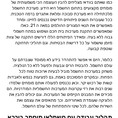
כמו שאתם בוודאי מצליחים להבין העוצמה הכי משמעותית של
מומחים מקצועיים בתחום החשמל היא הידע. מערכת החשמל
מלכתחילה היא מערכת סבוכה ומלאת אתגרים ברמה הטכנית.
ככל שעוברות השנים פיתוחים חדישים נכנסים לחיינו. ומחד
מאפשרים את תנאי המגורים ההולמים במאה ה 21. כאלו
שמאפשרים התקנת מערכות בית חכם ושימוש במתח חשמלי
גבוה ללא בעיה. ומאידך הפיתוחים הללו דורשים התקנה של צוות
מיומן שישמור על כל דרישות הבטיחות. וגם תהליכי תחזוקה
שוטפת קבועה.
כלומר, היום אי אפשר להתהדר בידע לא ממוסד שצברתם על
עולם החשמל. להבטיח הרים וגבעות ולפעול ללא כל רגולציה.
משחק במערכות החשמל מוביל לבעיות ארוכות טווח לכל
הפחות. ובמקרים המסוכנים באמת, גם לפציעות בנפש ולאבדות
קשות של רכוש יקר. וכאן נכנסים לפעולה אותם מומחים שלמדו
שנים רבות את רזי עקרונות המערכות החשמליות המודרניות. הם
מכירים את המבנים הקיימים של המערכות. וגם יכולים להבין את
הלוגיקה שעומדת מאחוריהם. וכך מתאימים את עצמם ואת
השירות שלהם, לכל שינוי והתפתחות של עולם החשמל.
תהליך עבודה עם חשמלאי מוסמך בירכא