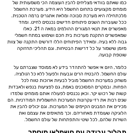
כמו שאתם בוודאי מצליחים להבין העוצמה הכי משמעותית של
מומחים מקצועיים בתחום החשמל היא הידע. מערכת החשמל
מלכתחילה היא מערכת סבוכה ומלאת אתגרים ברמה הטכנית.
ככל שעוברות השנים פיתוחים חדישים נכנסים לחיינו. ומחד
מאפשרים את תנאי המגורים ההולמים במאה ה 21. כאלו
שמאפשרים התקנת מערכות בית חכם ושימוש במתח חשמלי
גבוה ללא בעיה. ומאידך הפיתוחים הללו דורשים התקנה של צוות
מיומן שישמור על כל דרישות הבטיחות. וגם תהליכי תחזוקה
שוטפת קבועה.
כלומר, היום אי אפשר להתהדר בידע לא ממוסד שצברתם על
עולם החשמל. להבטיח הרים וגבעות ולפעול ללא כל רגולציה.
משחק במערכות החשמל מוביל לבעיות ארוכות טווח לכל
הפחות. ובמקרים המסוכנים באמת, גם לפציעות בנפש ולאבדות
קשות של רכוש יקר. וכאן נכנסים לפעולה אותם מומחים שלמדו
שנים רבות את רזי עקרונות המערכות החשמליות המודרניות. הם
מכירים את המבנים הקיימים של המערכות. וגם יכולים להבין את
הלוגיקה שעומדת מאחוריהם. וכך מתאימים את עצמם ואת
השירות שלהם, לכל שינוי והתפתחות של עולם החשמל.
תהליך עבודה עם חשמלאי מוסמך