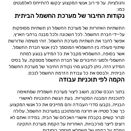
ורגולציות. על פי רוב אנשי המקצוע יבקשו להתייחס לאלמנטים
כמו:
נקודות החיבור של מערכת החשמל הביתית
התשתיות האזוריות של מערכת החשמל הן תשתיות מסופקות
על-ידי חברת החשמל. לכל השכונה ולכל מבנה ברחבי הארץ,
אפשר לחבר את תשתיות מערכת החשמל. זוהי משימה שדורשת
שיתוף פעולה בין החשמלאי המוסמך לבין אנשי חברת החשמל.
אשר בסופה, החשמלאי מקבל את כל המידע בנוגע למתח
החשמלי ולסוגי החיבורים של חברת החשמל מספקת. על בסיס
המידע הזה, ניתן לקבוע מהי נקודת החיבור של מערכת החשמל
הביתית. ולבסס את כל עבודת הזרמת החשמל לנכס.
הקמה לפי תוכניות עבודה
בתוך הנכס שלכם, חשוב ליצור מערכת חשמלית שמתאימה
לתוכניות המבנה המקוריות. בעת הגשת התוכניות לאישורי
הבנייה, נקבעו סדרי העבודה והם מחייבים את כל אנשי המקצוע.
כך שכל סטייה או חריגה מהמתוכנן במערכות החשמל, עלולה
לגרור קשיים בקבלת אישורי האכלוס של הבית. במידה ואתם לא
רוצים לייצר מורכבויות, האחריות על הקמת מערכת התקינה
נופלת על כתפיו של חשמלאי מוסמך ביסודות.