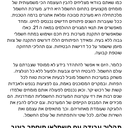
כמו שאתם בוודאי מצליחים להבין העוצמה הכי משמעותית של
מומחים מקצועיים בתחום החשמל היא הידע. מערכת החשמל
מלכתחילה היא מערכת סבוכה ומלאת אתגרים ברמה הטכנית.
ככל שעוברות השנים פיתוחים חדישים נכנסים לחיינו. ומחד
מאפשרים את תנאי המגורים ההולמים במאה ה 21. כאלו
שמאפשרים התקנת מערכות בית חכם ושימוש במתח חשמלי
גבוה ללא בעיה. ומאידך הפיתוחים הללו דורשים התקנה של צוות
מיומן שישמור על כל דרישות הבטיחות. וגם תהליכי תחזוקה
שוטפת קבועה.
כלומר, היום אי אפשר להתהדר בידע לא ממוסד שצברתם על
עולם החשמל. להבטיח הרים וגבעות ולפעול ללא כל רגולציה.
משחק במערכות החשמל מוביל לבעיות ארוכות טווח לכל
הפחות. ובמקרים המסוכנים באמת, גם לפציעות בנפש ולאבדות
קשות של רכוש יקר. וכאן נכנסים לפעולה אותם מומחים שלמדו
שנים רבות את רזי עקרונות המערכות החשמליות המודרניות. הם
מכירים את המבנים הקיימים של המערכות. וגם יכולים להבין את
הלוגיקה שעומדת מאחוריהם. וכך מתאימים את עצמם ואת
השירות שלהם, לכל שינוי והתפתחות של עולם החשמל.
תהליך עבודה עם חשמלאי מוסמך בינוב