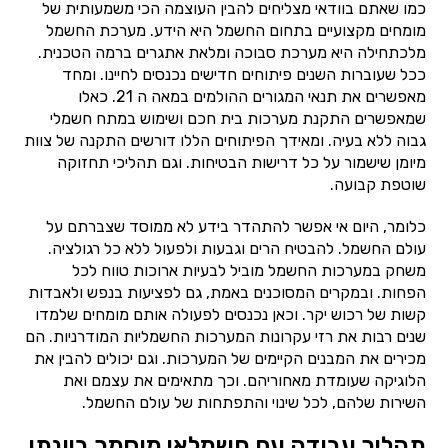
כמו שאתם בוודאי מצליחים להבין העוצמה הכי משמעותית של
מומחים מקצועיים בתחום החשמל היא הידע. מערכת החשמל
מלכתחילה היא מערכת סבוכה ומלאת אתגרים ברמה הטכנית.
ככל שעוברות השנים פיתוחים חדישים נכנסים לחיינו. ומחד
מאפשרים את תנאי המגורים ההולמים במאה ה 21. כאלו
שמאפשרים התקנת מערכות בית חכם ושימוש במתח חשמלי
גבוה ללא בעיה. ומאידך הפיתוחים הללו דורשים התקנה של צוות
מיומן שישמור על כל דרישות הבטיחות. וגם תהליכי תחזוקה
שוטפת קבועה.
כלומר, היום אי אפשר להתהדר בידע לא ממוסד שצברתם על
עולם החשמל. להבטיח הרים וגבעות ולפעול ללא כל רגולציה.
משחק במערכות החשמל מוביל לבעיות ארוכות טווח לכל
הפחות. ובמקרים המסוכנים באמת, גם לפציעות בנפש ולאבדות
קשות של רכוש יקר. וכאן נכנסים לפעולה אותם מומחים שלמדו
שנים רבות את רזי עקרונות המערכות החשמליות המודרניות. הם
מכירים את המבנים הקיימים של המערכות. וגם יכולים להבין את
הלוגיקה שעומדת מאחוריהם. וכך מתאימים את עצמם ואת
השירות שלהם, לכל שינוי והתפתחות של עולם החשמל.
תהליך עבודה עם חשמלאי מוסמך ביונתן