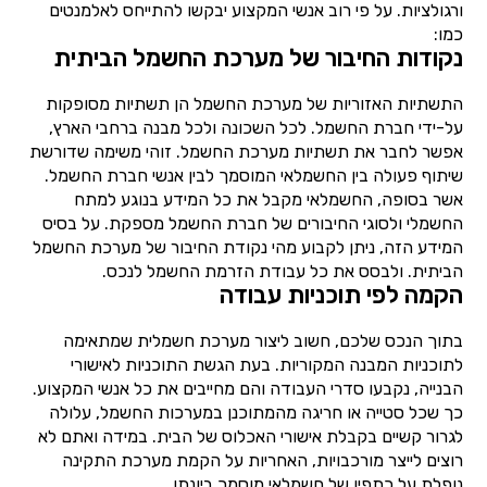
ורגולציות. על פי רוב אנשי המקצוע יבקשו להתייחס לאלמנטים
כמו:
נקודות החיבור של מערכת החשמל הביתית
התשתיות האזוריות של מערכת החשמל הן תשתיות מסופקות
על-ידי חברת החשמל. לכל השכונה ולכל מבנה ברחבי הארץ,
אפשר לחבר את תשתיות מערכת החשמל. זוהי משימה שדורשת
שיתוף פעולה בין החשמלאי המוסמך לבין אנשי חברת החשמל.
אשר בסופה, החשמלאי מקבל את כל המידע בנוגע למתח
החשמלי ולסוגי החיבורים של חברת החשמל מספקת. על בסיס
המידע הזה, ניתן לקבוע מהי נקודת החיבור של מערכת החשמל
הביתית. ולבסס את כל עבודת הזרמת החשמל לנכס.
הקמה לפי תוכניות עבודה
בתוך הנכס שלכם, חשוב ליצור מערכת חשמלית שמתאימה
לתוכניות המבנה המקוריות. בעת הגשת התוכניות לאישורי
הבנייה, נקבעו סדרי העבודה והם מחייבים את כל אנשי המקצוע.
כך שכל סטייה או חריגה מהמתוכנן במערכות החשמל, עלולה
לגרור קשיים בקבלת אישורי האכלוס של הבית. במידה ואתם לא
רוצים לייצר מורכבויות, האחריות על הקמת מערכת התקינה
נופלת על כתפיו של חשמלאי מוסמך ביונתן.