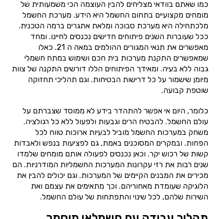
כמו שאתם בוודאי מצליחים להבין העוצמה הכי משמעותית של
מומחים מקצועיים בתחום החשמל היא הידע. מערכת החשמל
מלכתחילה היא מערכת סבוכה ומלאת אתגרים ברמה הטכנית.
ככל שעוברות השנים פיתוחים חדישים נכנסים לחיינו. ומחד
מאפשרים את תנאי המגורים ההולמים במאה ה 21. כאלו
שמאפשרים התקנת מערכות בית חכם ושימוש במתח חשמלי
גבוה ללא בעיה. ומאידך הפיתוחים הללו דורשים התקנה של צוות
מיומן שישמור על כל דרישות הבטיחות. וגם תהליכי תחזוקה
שוטפת קבועה.
כלומר, היום אי אפשר להתהדר בידע לא ממוסד שצברתם על
עולם החשמל. להבטיח הרים וגבעות ולפעול ללא כל רגולציה.
משחק במערכות החשמל מוביל לבעיות ארוכות טווח לכל
הפחות. ובמקרים המסוכנים באמת, גם לפציעות בנפש ולאבדות
קשות של רכוש יקר. וכאן נכנסים לפעולה אותם מומחים שלמדו
שנים רבות את רזי עקרונות המערכות החשמליות המודרניות. הם
מכירים את המבנים הקיימים של המערכות. וגם יכולים להבין את
הלוגיקה שעומדת מאחוריהם. וכך מתאימים את עצמם ואת
השירות שלהם, לכל שינוי והתפתחות של עולם החשמל.
תהליך עבודה עם חשמלאי מוסמך