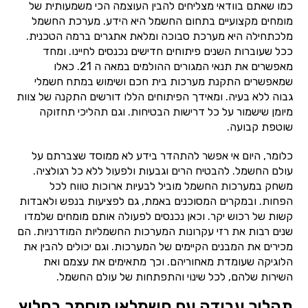
כמו שאתם בוודאי מצליחים להבין העוצמה הכי משמעותית של
מומחים מקצועיים בתחום החשמל היא הידע. מערכת החשמל
מלכתחילה היא מערכת סבוכה ומלאת אתגרים ברמה הטכנית.
ככל שעוברות השנים פיתוחים חדישים נכנסים לחיינו. ומחד
מאפשרים את תנאי המגורים ההולמים במאה ה 21. כאלו
שמאפשרים התקנת מערכות בית חכם ושימוש במתח חשמלי
גבוה ללא בעיה. ומאידך הפיתוחים הללו דורשים התקנה של צוות
מיומן שישמור על כל דרישות הבטיחות. וגם תהליכי תחזוקה
שוטפת קבועה.
כלומר, היום אי אפשר להתהדר בידע לא ממוסד שצברתם על
עולם החשמל. להבטיח הרים וגבעות ולפעול ללא כל רגולציה.
משחק במערכות החשמל מוביל לבעיות ארוכות טווח לכל
הפחות. ובמקרים המסוכנים באמת, גם לפציעות בנפש ולאבדות
קשות של רכוש יקר. וכאן נכנסים לפעולה אותם מומחים שלמדו
שנים רבות את רזי עקרונות המערכות החשמליות המודרניות. הם
מכירים את המבנים הקיימים של המערכות. וגם יכולים להבין את
הלוגיקה שעומדת מאחוריהם. וכך מתאימים את עצמם ואת
השירות שלהם, לכל שינוי והתפתחות של עולם החשמל.
תהליך עבודה עם חשמלאי מוסמך בחלוץ