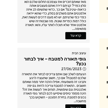
מאז שאתם זוכרים את עצמכם החלום שלכם הוא
סלון כפרי? קניתם דירה ואתם מעצבים אותה
כראות-עיניכם? אם כך, כדאי שתשימו לב איזה
אלמנטים אתם משלבים בסלון, כדי שהוא ייראה
כפרי כפי שרציתם. יש לא מעט דרכים לעשות זאת,
כולל רמות כפריות שונות. מה שבטוח זה שיש
אלמנט אחד שלא תוכלו לוותר עליו, והוא: תאורה
מתאימה....
קרא עוד
עיצוב הבית
גופי תאורה למטבח – איך לבחור
נכון?
27/06/2023
הגעתם לשלב שבו אתם צריכים לבחור את התאורה
שלכם למטבח? אם כך, חשוב שתעצרו לרגע
ותבינו: זה משמעותי, אפילו הרבה יותר ממה שאתם
חושבים . התאורה למטבח צריכה להיות גם יפה
ואלגנטית וגם שימושית. תוהים איך לעשות את זה?
הינה מספר טיפים שיסייעו לכם לבחור גופי תאורה
נכונים למטבח. בחירת הסגנון – השקיעו בכך
מחשבה...
קרא עוד