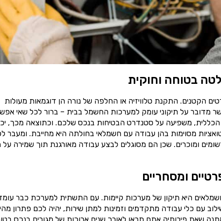
טה בטוחה וחוקית
ים הקטנים. התקנת טלוויזיה או החלפה של נורה הן דוגמאות מעולות
ר מדובר על תיקוני עומק למערכות החשמל בבית – ברור לכל שאי אפש
הכללית, משפיעה על סטנדרט הבטיחות בנכס שלכם. וכתוצאה מכך, יכו
יטואציות מסוימות בהן עבודה עם חשמלאי בחולתה היא מחייבת. ומעבר ל
ומים ומוכרים. שכן הם מסוגלים לבצע עבודה מאורגנת תוך שמירה על ת
רטיים ומסחריים
שמלאים היא תיקון של מערכות קיימות. עם התשתית למערכת כבר עומד
וב עם כלי עבודה מתקדמים וזמינות למתן שירות, יהיה לכם פתרון מהי
תנה שאת פירותיה אתם תראו לאורך שנים ארוכות של מגורים בנכס בטוח