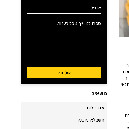
ר
לה
כך
נאי
נושאים
אדריכלות
ת,
חשמלאי מוסמך
ר
.