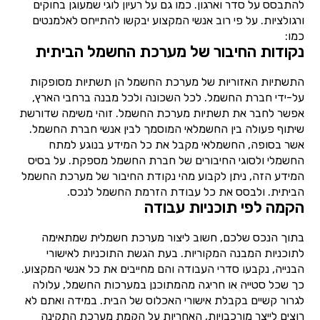
להתבסס על סדר וארגון. כמו גם על רעיון לוגי שמעוגן בחוקים
ורגולציות. על פי רוב אנשי המקצוע יבקשו להתייחס לאלמנטים
כמו:
נקודות החיבור של מערכת החשמל הביתית
התשתיות האזוריות של מערכת החשמל הן תשתיות מסופקות
על-ידי חברת החשמל. לכל השכונה ולכל מבנה ברחבי הארץ,
אפשר לחבר את תשתיות מערכת החשמל. זוהי משימה שדורשת
שיתוף פעולה בין החשמלאי המוסמך לבין אנשי חברת החשמל.
אשר בסופה, החשמלאי מקבל את כל המידע בנוגע למתח
החשמלי ולסוגי החיבורים של חברת החשמל מספקת. על בסיס
המידע הזה, ניתן לקבוע מהי נקודת החיבור של מערכת החשמל
הביתית. ולבסס את כל עבודת הזרמת החשמל לנכס.
הקמה לפי תוכניות עבודה
בתוך הנכס שלכם, חשוב ליצור מערכת חשמלית שמתאימה
לתוכניות המבנה המקוריות. בעת הגשת התוכניות לאישורי
הבנייה, נקבעו סדרי העבודה והם מחייבים את כל אנשי המקצוע.
כך שכל סטייה או חריגה מהמתוכנן במערכות החשמל, עלולה
לגרור קשיים בקבלת אישורי האכלוס של הבית. במידה ואתם לא
רוצים לייצר מורכבויות, האחריות על הקמת מערכת התקינה