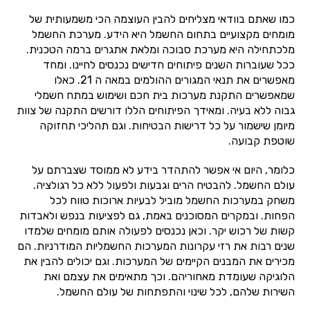
כמו שאתם בוודאי מצליחים להבין העוצמה הכי משמעותית של
מומחים מקצועיים בתחום החשמל היא הידע. מערכת החשמל
מלכתחילה היא מערכת סבוכה ומלאת אתגרים ברמה הטכנית.
ככל שעוברות השנים פיתוחים חדישים נכנסים לחיינו. ומחד
מאפשרים את תנאי המגורים ההולמים במאה ה 21. כאלו
שמאפשרים התקנת מערכות בית חכם ושימוש במתח חשמלי
גבוה ללא בעיה. ומאידך הפיתוחים הללו דורשים התקנה של צוות
מיומן שישמור על כל דרישות הבטיחות. וגם תהליכי תחזוקה
שוטפת קבועה.
כלומר, היום אי אפשר להתהדר בידע לא ממוסד שצברתם על
עולם החשמל. להבטיח הרים וגבעות ולפעול ללא כל רגולציה.
משחק במערכות החשמל מוביל לבעיות ארוכות טווח לכל
הפחות. ובמקרים המסוכנים באמת, גם לפציעות בנפש ולאבדות
קשות של רכוש יקר. וכאן נכנסים לפעולה אותם מומחים שלמדו
שנים רבות את רזי עקרונות המערכות החשמליות המודרניות. הם
מכירים את המבנים הקיימים של המערכות. וגם יכולים להבין את
הלוגיקה שעומדת מאחוריהם. וכך מתאימים את עצמם ואת
השירות שלהם, לכל שינוי והתפתחות של עולם החשמל.