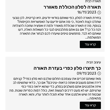
תאורה לבית
תאורה לסלון הכוללת מאוורר
16/11/2023
בחירת תאורה לסלון, כפי שאתם בוודאי יודעים, היא קריטית. לכן טבעי
שתלכו קצת לאיבוד, כי מה אתם יודיעם על האפשרויות הקיימות?
בנוסף, מה זו תאורה שכוללת מאוורר ולמה זו אופציה שזוכה להצלחה
רבה כל כך? אם גם אתם מתלבטים לגבי כל השאלות האלה, דעו
שאתם לא לבד. מחפשים טיפים שיעזרו לכם לבחור את התאורה
המושלמת...
קרא עוד
עיצוב הבית
כך תיצרו סלון כפרי בעזרת תאורה
09/11/2023
מאז שאתם זוכרים את עצמכם החלום שלכם הוא סלון כפרי? קניתם
דירה ואתם מעצבים אותה כראות-עיניכם? אם כך, כדאי שתשימו לב
איזה אלמנטים אתם משלבים בסלון, כדי שהוא ייראה כפרי כפי
שרציתם. יש לא מעט דרכים לעשות זאת, כולל רמות כפריות שונות. מה
שבטוח זה שיש אלמנט אחד שלא תוכלו לוותר עליו, והוא: תאורה
מתאימה....
קרא עוד