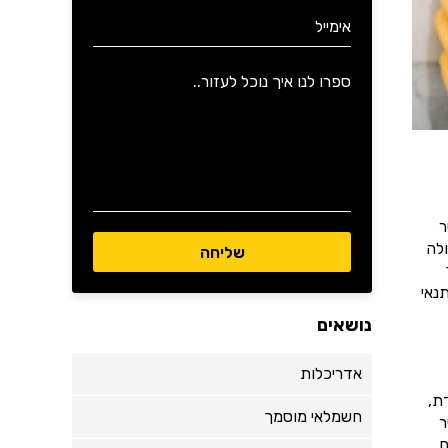
ר
לה
נאי
נושאים
אדריכלות
ת,
חשמלאי מוסמך
ר
.