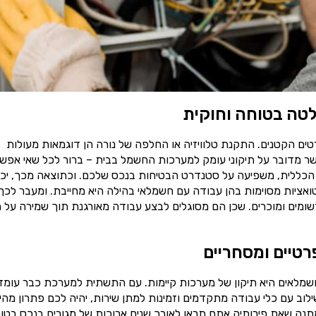
טה בטוחה וחוקית
ים הקטנים. התקנת טלוויזיה או החלפה של נורה הן דוגמאות מעולות
ר מדובר על תיקוני עומק למערכות החשמל בבית – ברור לכל שאי אפש
הכללית, משפיעה על סטנדרט הבטיחות בנכס שלכם. וכתוצאה מכך, יכו
טואציות מסוימות בהן עבודה עם חשמלאי בהילה היא מחייבת. ומעבר לכך
ומים ומוכרים. שכן הם מסוגלים לבצע עבודה מאורגנת תוך שמירה על ת
רטיים ומסחריים
שמלאים היא תיקון של מערכות קיימות. עם התשתית למערכת כבר עומד
וב עם כלי עבודה מתקדמים וזמינות למתן שירות, יהיה לכם פתרון מהי
תנה שאת פירותיה אתם תראו לאורך שנים ארוכות של מגורים בנכס בטוח