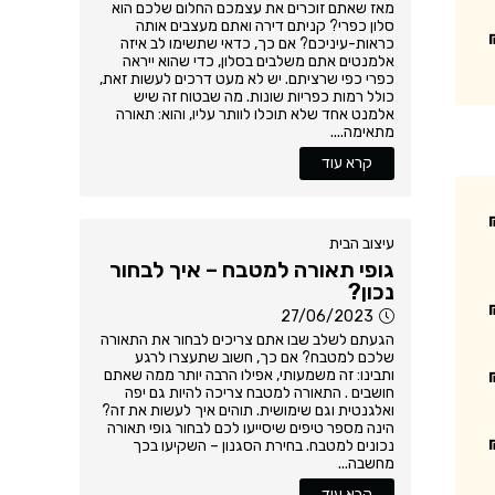
מאז שאתם זוכרים את עצמכם החלום שלכם הוא
סלון כפרי? קניתם דירה ואתם מעצבים אותה
כראות-עיניכם? אם כך, כדאי שתשימו לב איזה
אלמנטים אתם משלבים בסלון, כדי שהוא ייראה
כפרי כפי שרציתם. יש לא מעט דרכים לעשות זאת,
כולל רמות כפריות שונות. מה שבטוח זה שיש
אלמנט אחד שלא תוכלו לוותר עליו, והוא: תאורה
מתאימה....
קרא עוד
עיצוב הבית
גופי תאורה למטבח – איך לבחור
נכון?
27/06/2023
הגעתם לשלב שבו אתם צריכים לבחור את התאורה
שלכם למטבח? אם כך, חשוב שתעצרו לרגע
ותבינו: זה משמעותי, אפילו הרבה יותר ממה שאתם
חושבים . התאורה למטבח צריכה להיות גם יפה
ואלגנטית וגם שימושית. תוהים איך לעשות את זה?
הינה מספר טיפים שיסייעו לכם לבחור גופי תאורה
נכונים למטבח. בחירת הסגנון – השקיעו בכך
מחשבה...
קרא עוד