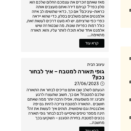
מאז שאתם זוכרים את עצמכם החלום שלכם הוא
סלון כפרי? קניתם דירה ואתם מעצבים אותה
כראות-עיניכם? אם כך, כדאי שתשימו לב איזה
אלמנטים אתם משלבים בסלון, כדי שהוא ייראה
כפרי כפי שרציתם. יש לא מעט דרכים לעשות זאת,
כולל רמות כפריות שונות. מה שבטוח זה שיש
אלמנט אחד שלא תוכלו לוותר עליו, והוא: תאורה
מתאימה....
קרא עוד
עיצוב הבית
גופי תאורה למטבח – איך לבחור
נכון?
27/06/2023
הגעתם לשלב שבו אתם צריכים לבחור את התאורה
שלכם למטבח? אם כך, חשוב שתעצרו לרגע
ותבינו: זה משמעותי, אפילו הרבה יותר ממה שאתם
חושבים . התאורה למטבח צריכה להיות גם יפה
ואלגנטית וגם שימושית. תוהים איך לעשות את זה?
הינה מספר טיפים שיסייעו לכם לבחור גופי תאורה
נכונים למטבח. בחירת הסגנון – השקיעו בכך
מחשבה...
קרא עוד