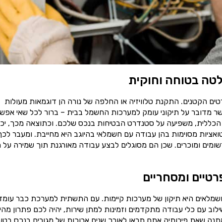
טה בטוחה וחוקית
ים הקטנים. התקנת טלוויזיה או החלפה של נורה הן דוגמאות מעולות
ר מדובר על תיקוני עומק למערכות החשמל בבית – ברור לכל שאי אפש
הכללית, משפיעה על סטנדרט הבטיחות בנכס שלכם. וכתוצאה מכך, יכו
טואציות מסוימות בהן עבודה עם חשמלאי בהיוגב היא מחייבת. ומעבר לכך
ומים ומוכרים. שכן הם מסוגלים לבצע עבודה מאורגנת תוך שמירה על ת
רטיים ומסחריים
שמלאים היא תיקון של מערכות קיימות. עם התשתית למערכת כבר עומד
וב עם כלי עבודה מתקדמים וזמינות למתן שירות, יהיה לכם פתרון מהי
תנה שאת פירותיה אתם תראו לאורך שנים ארוכות של מגורים בנכס בטוח