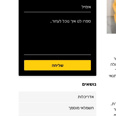
ר
לה
נאי
נושאים
אדריכלות
ת,
חשמלאי מוסמך
ר
.