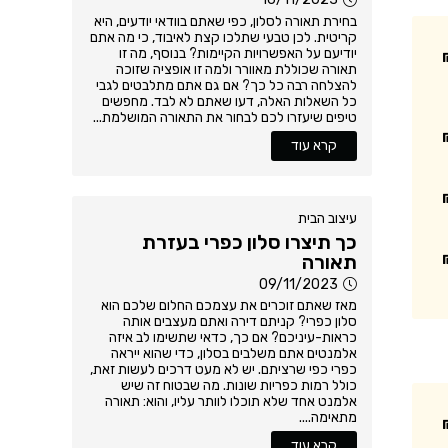
בחירת תאורה לסלון, כפי שאתם בוודאי יודעים, היא
קריטית. לכן טבעי שתלכו קצת לאיבוד, כי מה אתם
יודיעם על האפשרויות הקיימות? בנוסף, מה זו
תאורה שכוללת מאוורר ולמה זו אופציה שזוכה
להצלחה רבה כל כך? אם גם אתם מתלבטים לגבי
כל השאלות האלה, דעו שאתם לא לבד. מחפשים
טיפים שיעזרו לכם לבחור את התאורה המושלמת...
קרא עוד
עיצוב הבית
כך תיצרו סלון כפרי בעזרת
תאורה
09/11/2023
מאז שאתם זוכרים את עצמכם החלום שלכם הוא
סלון כפרי? קניתם דירה ואתם מעצבים אותה
כראות-עיניכם? אם כך, כדאי שתשימו לב איזה
אלמנטים אתם משלבים בסלון, כדי שהוא ייראה
כפרי כפי שרציתם. יש לא מעט דרכים לעשות זאת,
כולל רמות כפריות שונות. מה שבטוח זה שיש
אלמנט אחד שלא תוכלו לוותר עליו, והוא: תאורה
מתאימה....
קרא עוד