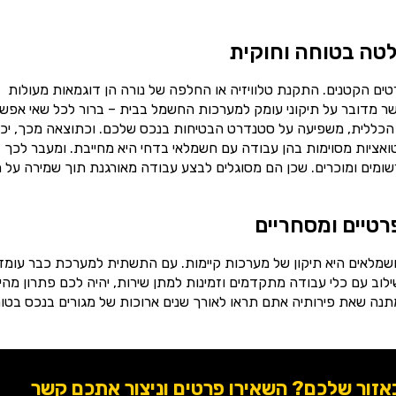
טה בטוחה וחוקית
ים הקטנים. התקנת טלוויזיה או החלפה של נורה הן דוגמאות מעולות
ר מדובר על תיקוני עומק למערכות החשמל בבית – ברור לכל שאי אפש
הכללית, משפיעה על סטנדרט הבטיחות בנכס שלכם. וכתוצאה מכך, יכו
טואציות מסוימות בהן עבודה עם חשמלאי בדחי היא מחייבת. ומעבר לכך
ומים ומוכרים. שכן הם מסוגלים לבצע עבודה מאורגנת תוך שמירה על ת
רטיים ומסחריים
שמלאים היא תיקון של מערכות קיימות. עם התשתית למערכת כבר עומד
וב עם כלי עבודה מתקדמים וזמינות למתן שירות, יהיה לכם פתרון מהי
תנה שאת פירותיה אתם תראו לאורך שנים ארוכות של מגורים בנכס בטוח
ור שלכם? השאירו פרטים וניצור אתכם קשר