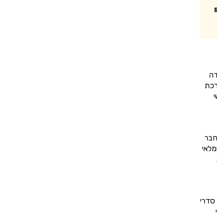
דה
רכת
י
חבר
מלאי
סדרי