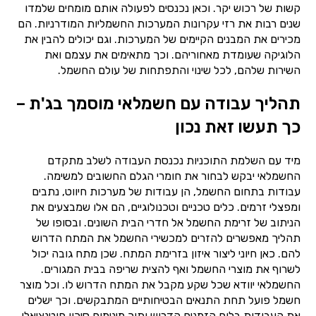
קשות של רכוש יקר. וכאן נכנסים לפעולה אותם מומחים שלמדו
שנים רבות את רזי עקרונות המערכות החשמליות המודרניות. הם
מכירים את המבנים הקיימים של המערכות. וגם יכולים להבין את
הלוגיקה שעומדת מאחוריהם. וכך מתאימים את עצמם ואת
השירות שלהם, לכל שינוי והתפתחות של עולם החשמל.
תהליך עבודה עם חשמלאי מוסמך בג'ת –
כך תעשו זאת נכון
מיד עם השלמת התוכניות נכנסת העבודה לשלב מתקדם
החשמלאי יבקש לבחור את חומרי הגלם החשובים למשימה.
עבודות בתחום החשמל, הן עבודות של מערכות חיווט, נתבים
ומפצלי זרמים. כלים טכניים וטכנולוגיים, הם אלו שמבצעים את
הניתוב של זרימת החשמל אל חדרי הבית השונים. ובסופו של
תהליך מאפשרים להזרים למכשירי החשמל את המתח הדרוש
להם. כאן חיוני ליצור איזון בזרימת המתח. שכן מתח גובה יכול
לשרוף את מוצרי החשמל ואף להצית שריפה בבית המגורים.
החשמלאי יוודא שכל שקע מקבל את המתח הדרוש לו. וכל מוצר
חשמל פועל תחת התנאים הבטיחותיים המתבקשים. וכך ישלים
את העבודות בלוח הזמנים הדרוש ותוך מינימום סיכון פוטנציאלי