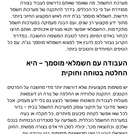
מערכת החשמל. מה שאומר שאתם נדרשים לעבוד בצורה
מסודרת ועל פי כל הכללים. בדרך להתקנה של מערכות חשמל
חדשות, חשמלאי מוסמך בג'ת יהיה לאיש המקצוע החיוני ביותר.
מתוך ידע מקצועי רב שנים, ועם הבנה מעמיקה במערכות חשמל
מתקדמות, החשמלאי יאפשר תנאי מגורים איכותיים. ואתם תרצו
לבחור באדם המיומן ביותר לטובת המשימה החשובה. במדריך
הקרוב נעזור לכם להבין איך למצוא חשמלאי מוסמך בג'ת. עם כל
הטיפים המיוחדים והטובים ביותר.
העבודה עם חשמלאי מוסמך – היא
החלטה בטוחה וחוקית
יש משימות מקצועיות שלא דורשות יותר מדי מחשבה על הפרטים
הקטנים. התקנת טלוויזיה או החלפה של נורה הן דוגמאות
מעולות לעבודות פשוטות שאפשר לבצע גם בלי ידע מעמיק. אבל
כאשר מדובר על תיקוני עומק למערכות החשמל בבית – ברור
לכל שאי אפשר לקחת סיכונים מיותרים. כל תקלה או בעיה
במערכת החשמל הכללית, משפיעה על סטנדרט הבטיחות בנכס
שלכם. וכתוצאה מכך, יכולה לסכן חיי אדם בצורה ממשית. החוק
הישראלי קובע כי ישנן סיטואציות מסוימות בהן עבודה עם