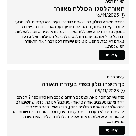
תאורה לבית
תאורה לסלון הכוללת מאוורר
16/11/2023
בחירת תאורה לסלון, כפי שאתם בוודאי יודעים, היא קריטית. לכן טבעי
שתלכו קצת לאיבוד, כי מה אתם יודיעם על האפשרויות הקיימות?
בנוסף, מה זו תאורה שכוללת מאוורר ולמה זו אופציה שזוכה להצלחה
רבה כל כך? אם גם אתם מתלבטים לגבי כל השאלות האלה, דעו
שאתם לא לבד. מחפשים טיפים שיעזרו לכם לבחור את התאורה
המושלמת...
קרא עוד
עיצוב הבית
כך תיצרו סלון כפרי בעזרת תאורה
09/11/2023
מאז שאתם זוכרים את עצמכם החלום שלכם הוא סלון כפרי? קניתם
דירה ואתם מעצבים אותה כראות-עיניכם? אם כך, כדאי שתשימו לב
איזה אלמנטים אתם משלבים בסלון, כדי שהוא ייראה כפרי כפי
שרציתם. יש לא מעט דרכים לעשות זאת, כולל רמות כפריות שונות. מה
שבטוח זה שיש אלמנט אחד שלא תוכלו לוותר עליו, והוא: תאורה
מתאימה....
קרא עוד