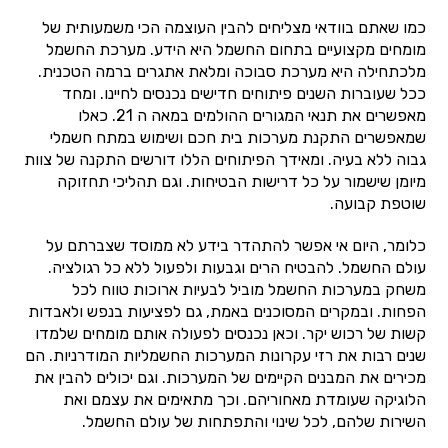
כמו שאתם בוודאי מצליחים להבין העוצמה הכי משמעותית של
מומחים מקצועיים בתחום החשמל היא הידע. מערכת החשמל
מלכתחילה היא מערכת סבוכה ומלאת אתגרים ברמה הטכנית.
ככל שעוברות השנים פיתוחים חדישים נכנסים לחיינו. ומחד
מאפשרים את תנאי המגורים ההולמים במאה ה 21. כאלו
שמאפשרים התקנת מערכות בית חכם ושימוש במתח חשמלי
גבוה ללא בעיה. ומאידך הפיתוחים הללו דורשים התקנה של צוות
מיומן שישמור על כל דרישות הבטיחות. וגם תהליכי תחזוקה
שוטפת קבועה.
כלומר, היום אי אפשר להתהדר בידע לא ממוסד שצברתם על
עולם החשמל. להבטיח הרים וגבעות ולפעול ללא כל רגולציה.
משחק במערכות החשמל מוביל לבעיות ארוכות טווח לכל
הפחות. ובמקרים המסוכנים באמת, גם לפציעות בנפש ולאבדות
קשות של רכוש יקר. וכאן נכנסים לפעולה אותם מומחים שלמדו
שנים רבות את רזי עקרונות המערכות החשמליות המודרניות. הם
מכירים את המבנים הקיימים של המערכות. וגם יכולים להבין את
הלוגיקה שעומדת מאחוריהם. וכך מתאימים את עצמם ואת
השירות שלהם, לכל שינוי והתפתחות של עולם החשמל.