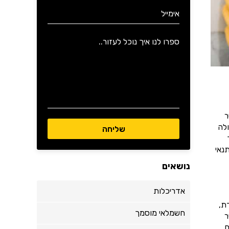
ר
לה
נאי
נושאים
אדריכלות
ת,
חשמלאי מוסמך
ר
.