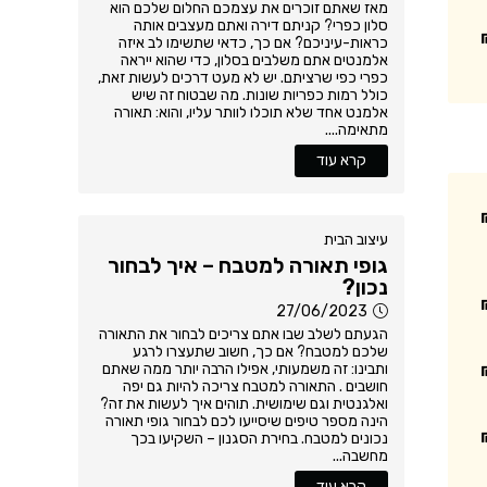
מאז שאתם זוכרים את עצמכם החלום שלכם הוא
סלון כפרי? קניתם דירה ואתם מעצבים אותה
כראות-עיניכם? אם כך, כדאי שתשימו לב איזה
אלמנטים אתם משלבים בסלון, כדי שהוא ייראה
כפרי כפי שרציתם. יש לא מעט דרכים לעשות זאת,
כולל רמות כפריות שונות. מה שבטוח זה שיש
אלמנט אחד שלא תוכלו לוותר עליו, והוא: תאורה
מתאימה....
קרא עוד
עיצוב הבית
גופי תאורה למטבח – איך לבחור
נכון?
27/06/2023
הגעתם לשלב שבו אתם צריכים לבחור את התאורה
שלכם למטבח? אם כך, חשוב שתעצרו לרגע
ותבינו: זה משמעותי, אפילו הרבה יותר ממה שאתם
חושבים . התאורה למטבח צריכה להיות גם יפה
ואלגנטית וגם שימושית. תוהים איך לעשות את זה?
הינה מספר טיפים שיסייעו לכם לבחור גופי תאורה
נכונים למטבח. בחירת הסגנון – השקיעו בכך
מחשבה...
קרא עוד