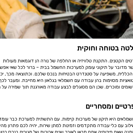
טה בטוחה וחוקית
ים הקטנים. התקנת טלוויזיה או החלפה של נורה הן דוגמאות מעולות
ר מדובר על תיקוני עומק למערכות החשמל בבית – ברור לכל שאי אפש
הכללית, משפיעה על סטנדרט הבטיחות בנכס שלכם. וכתוצאה מכך, יכו
טואציות מסוימות בהן עבודה עם חשמלאי בגלאון היא מחייבת. ומעבר לכך
ומים ומוכרים. שכן הם מסוגלים לבצע עבודה מאורגנת תוך שמירה על ת
רטיים ומסחריים
שמלאים היא תיקון של מערכות קיימות. עם התשתית למערכת כבר עומד
וב עם כלי עבודה מתקדמים וזמינות למתן שירות, יהיה לכם פתרון מהי
תנה שאת פירותיה אתם תראו לאורך שנים ארוכות של מגורים בנכס בטוח