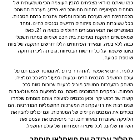
כמו שאתם בוודאי מצליחים להבין העוצמה הכי משמעותית של
מומחים מקצועיים בתחום החשמל היא הידע. מערכת החשמל
מלכתחילה היא מערכת סבוכה ומלאת אתגרים ברמה הטכנית.
ככל שעוברות השנים פיתוחים חדישים נכנסים לחיינו. ומחד
מאפשרים את תנאי המגורים ההולמים במאה ה 21. כאלו
שמאפשרים התקנת מערכות בית חכם ושימוש במתח חשמלי
גבוה ללא בעיה. ומאידך הפיתוחים הללו דורשים התקנה של צוות
מיומן שישמור על כל דרישות הבטיחות. וגם תהליכי תחזוקה
שוטפת קבועה.
כלומר, היום אי אפשר להתהדר בידע לא ממוסד שצברתם על
עולם החשמל. להבטיח הרים וגבעות ולפעול ללא כל רגולציה.
משחק במערכות החשמל מוביל לבעיות ארוכות טווח לכל
הפחות. ובמקרים המסוכנים באמת, גם לפציעות בנפש ולאבדות
קשות של רכוש יקר. וכאן נכנסים לפעולה אותם מומחים שלמדו
שנים רבות את רזי עקרונות המערכות החשמליות המודרניות. הם
מכירים את המבנים הקיימים של המערכות. וגם יכולים להבין את
הלוגיקה שעומדת מאחוריהם. וכך מתאימים את עצמם ואת
השירות שלהם, לכל שינוי והתפתחות של עולם החשמל.
תהליך עבודה עם חשמלאי מוסמך