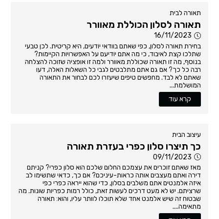
תאורה לבית
תאורה לסלון הכוללת מאוורר
16/11/2023
בחירת תאורה לסלון, כפי שאתם בוודאי יודעים, היא קריטית. לכן טבעי
שתלכו קצת לאיבוד, כי מה אתם יודיעם על האפשרויות הקיימות?
בנוסף, מה זו תאורה שכוללת מאוורר ולמה זו אופציה שזוכה להצלחה
רבה כל כך? אם גם אתם מתלבטים לגבי כל השאלות האלה, דעו
שאתם לא לבד. מחפשים טיפים שיעזרו לכם לבחור את התאורה
המושלמת...
קרא עוד
עיצוב הבית
כך תיצרו סלון כפרי בעזרת תאורה
09/11/2023
מאז שאתם זוכרים את עצמכם החלום שלכם הוא סלון כפרי? קניתם
דירה ואתם מעצבים אותה כראות-עיניכם? אם כך, כדאי שתשימו לב
איזה אלמנטים אתם משלבים בסלון, כדי שהוא ייראה כפרי כפי
שרציתם. יש לא מעט דרכים לעשות זאת, כולל רמות כפריות שונות. מה
שבטוח זה שיש אלמנט אחד שלא תוכלו לוותר עליו, והוא: תאורה
מתאימה....