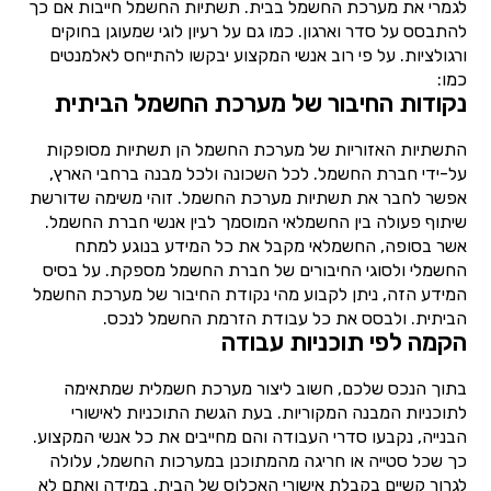
לגמרי את מערכת החשמל בבית. תשתיות החשמל חייבות אם כך
להתבסס על סדר וארגון. כמו גם על רעיון לוגי שמעוגן בחוקים
ורגולציות. על פי רוב אנשי המקצוע יבקשו להתייחס לאלמנטים
כמו:
נקודות החיבור של מערכת החשמל הביתית
התשתיות האזוריות של מערכת החשמל הן תשתיות מסופקות
על-ידי חברת החשמל. לכל השכונה ולכל מבנה ברחבי הארץ,
אפשר לחבר את תשתיות מערכת החשמל. זוהי משימה שדורשת
שיתוף פעולה בין החשמלאי המוסמך לבין אנשי חברת החשמל.
אשר בסופה, החשמלאי מקבל את כל המידע בנוגע למתח
החשמלי ולסוגי החיבורים של חברת החשמל מספקת. על בסיס
המידע הזה, ניתן לקבוע מהי נקודת החיבור של מערכת החשמל
הביתית. ולבסס את כל עבודת הזרמת החשמל לנכס.
הקמה לפי תוכניות עבודה
בתוך הנכס שלכם, חשוב ליצור מערכת חשמלית שמתאימה
לתוכניות המבנה המקוריות. בעת הגשת התוכניות לאישורי
הבנייה, נקבעו סדרי העבודה והם מחייבים את כל אנשי המקצוע.
כך שכל סטייה או חריגה מהמתוכנן במערכות החשמל, עלולה
לגרור קשיים בקבלת אישורי האכלוס של הבית. במידה ואתם לא