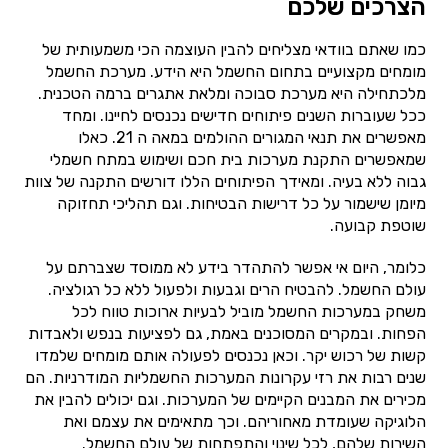
הצרכים שלכם
כמו שאתם בוודאי מצליחים להבין העוצמה הכי משמעותית של
מומחים מקצועיים בתחום החשמל היא הידע. מערכת החשמל
מלכתחילה היא מערכת סבוכה ומלאת אתגרים ברמה הטכנית.
ככל שעוברות השנים פיתוחים חדישים נכנסים לחיינו. ומחד
מאפשרים את תנאי המגורים ההולמים במאה ה 21. כאלו
שמאפשרים התקנת מערכות בית חכם ושימוש במתח חשמלי
גבוה ללא בעיה. ומאידך הפיתוחים הללו דורשים התקנה של צוות
מיומן שישמור על כל דרישות הבטיחות. וגם תהליכי תחזוקה
שוטפת קבועה.
כלומר, היום אי אפשר להתהדר בידע לא ממוסד שצברתם על
עולם החשמל. להבטיח הרים וגבעות ולפעול ללא כל רגולציה.
משחק במערכות החשמל מוביל לבעיות ארוכות טווח לכל
הפחות. ובמקרים המסוכנים באמת, גם לפציעות בנפש ולאבדות
קשות של רכוש יקר. וכאן נכנסים לפעולה אותם מומחים שלמדו
שנים רבות את רזי עקרונות המערכות החשמליות המודרניות. הם
מכירים את המבנים הקיימים של המערכות. וגם יכולים להבין את
הלוגיקה שעומדת מאחוריהם. וכך מתאימים את עצמם ואת
השירות שלהם, לכל שינוי והתפתחות של עולם החשמל.