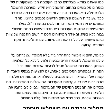
כמו שאתם בוודאי מצליחים להבין העוצמה הכי משמעותית של
מומחים מקצועיים בתחום החשמל היא הידע. מערכת החשמל
מלכתחילה היא מערכת סבוכה ומלאת אתגרים ברמה הטכנית.
ככל שעוברות השנים פיתוחים חדישים נכנסים לחיינו. ומחד
מאפשרים את תנאי המגורים ההולמים במאה ה 21. כאלו
שמאפשרים התקנת מערכות בית חכם ושימוש במתח חשמלי
גבוה ללא בעיה. ומאידך הפיתוחים הללו דורשים התקנה של צוות
מיומן שישמור על כל דרישות הבטיחות. וגם תהליכי תחזוקה
שוטפת קבועה.
כלומר, היום אי אפשר להתהדר בידע לא ממוסד שצברתם על
עולם החשמל. להבטיח הרים וגבעות ולפעול ללא כל רגולציה.
משחק במערכות החשמל מוביל לבעיות ארוכות טווח לכל
הפחות. ובמקרים המסוכנים באמת, גם לפציעות בנפש ולאבדות
קשות של רכוש יקר. וכאן נכנסים לפעולה אותם מומחים שלמדו
שנים רבות את רזי עקרונות המערכות החשמליות המודרניות. הם
מכירים את המבנים הקיימים של המערכות. וגם יכולים להבין את
הלוגיקה שעומדת מאחוריהם. וכך מתאימים את עצמם ואת
השירות שלהם, לכל שינוי והתפתחות של עולם החשמל.
תהליך עבודה עם חשמלאי מוסמך