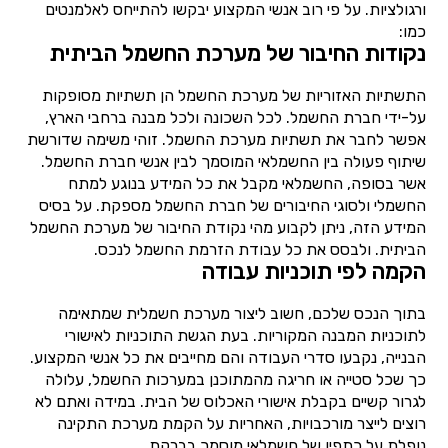
ורגולציות. על פי רוב אנשי המקצוע יבקשו להתייחס לאלמנטים
כמו:
נקודות החיבור של מערכת החשמל הביתית
התשתיות האזוריות של מערכת החשמל הן תשתיות מסופקות
על-ידי חברת החשמל. לכל השכונה ולכל מבנה ברחבי הארץ,
אפשר לחבר את תשתיות מערכת החשמל. זוהי משימה שדורשת
שיתוף פעולה בין החשמלאי המוסמך לבין אנשי חברת החשמל.
אשר בסופה, החשמלאי מקבל את כל המידע בנוגע למתח
החשמלי ולסוגי החיבורים של חברת החשמל מספקת. על בסיס
המידע הזה, ניתן לקבוע מהי נקודת החיבור של מערכת החשמל
הביתית. ולבסס את כל עבודת הזרמת החשמל לנכס.
הקמה לפי תוכניות עבודה
בתוך הנכס שלכם, חשוב ליצור מערכת חשמלית שמתאימה
לתוכניות המבנה המקוריות. בעת הגשת התוכניות לאישורי
הבנייה, נקבעו סדרי העבודה והם מחייבים את כל אנשי המקצוע.
כך שכל סטייה או חריגה מהמתוכנן במערכות החשמל, עלולה
לגרור קשיים בקבלת אישורי האכלוס של הבית. במידה ואתם לא
רוצים לייצר מורכבויות, האחריות על הקמת מערכת התקינה
נופלת על כתפיו של חשמלאי מוסמך בברקת.