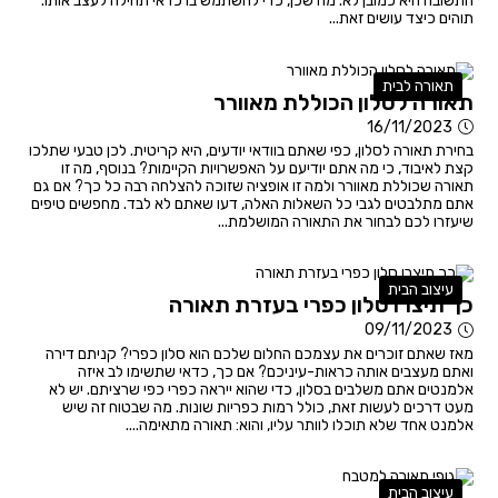
התשובה היא כמובן לא. מה שכן, כדי להשתמש בו כדאי תחילה לעצב אותו.
תוהים כיצד עושים זאת...
תאורה לבית
תאורה לסלון הכוללת מאוורר
16/11/2023
בחירת תאורה לסלון, כפי שאתם בוודאי יודעים, היא קריטית. לכן טבעי שתלכו
קצת לאיבוד, כי מה אתם יודיעם על האפשרויות הקיימות? בנוסף, מה זו
תאורה שכוללת מאוורר ולמה זו אופציה שזוכה להצלחה רבה כל כך? אם גם
אתם מתלבטים לגבי כל השאלות האלה, דעו שאתם לא לבד. מחפשים טיפים
שיעזרו לכם לבחור את התאורה המושלמת...
עיצוב הבית
כך תיצרו סלון כפרי בעזרת תאורה
09/11/2023
מאז שאתם זוכרים את עצמכם החלום שלכם הוא סלון כפרי? קניתם דירה
ואתם מעצבים אותה כראות-עיניכם? אם כך, כדאי שתשימו לב איזה
אלמנטים אתם משלבים בסלון, כדי שהוא ייראה כפרי כפי שרציתם. יש לא
מעט דרכים לעשות זאת, כולל רמות כפריות שונות. מה שבטוח זה שיש
אלמנט אחד שלא תוכלו לוותר עליו, והוא: תאורה מתאימה....
עיצוב הבית