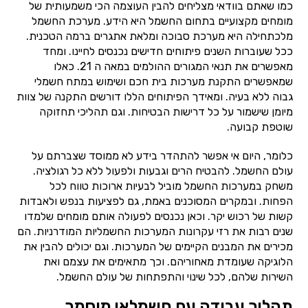
כמו שאתם בוודאי מצליחים להבין העוצמה הכי משמעותית של
מומחים מקצועיים בתחום החשמל היא הידע. מערכת החשמל
מלכתחילה היא מערכת סבוכה ומלאת אתגרים ברמה הטכנית.
ככל שעוברות השנים פיתוחים חדישים נכנסים לחיינו. ומחד
מאפשרים את תנאי המגורים ההולמים במאה ה 21. כאלו
שמאפשרים התקנת מערכות בית חכם ושימוש במתח חשמלי
גבוה ללא בעיה. ומאידך הפיתוחים הללו דורשים התקנה של צוות
מיומן שישמור על כל דרישות הבטיחות. וגם תהליכי תחזוקה
שוטפת קבועה.
כלומר, היום אי אפשר להתהדר בידע לא ממוסד שצברתם על
עולם החשמל. להבטיח הרים וגבעות ולפעול ללא כל רגולציה.
משחק במערכות החשמל מוביל לבעיות ארוכות טווח לכל
הפחות. ובמקרים המסוכנים באמת, גם לפציעות בנפש ולאבדות
קשות של רכוש יקר. וכאן נכנסים לפעולה אותם מומחים שלמדו
שנים רבות את רזי עקרונות המערכות החשמליות המודרניות. הם
מכירים את המבנים הקיימים של המערכות. וגם יכולים להבין את
הלוגיקה שעומדת מאחוריהם. וכך מתאימים את עצמם ואת
השירות שלהם, לכל שינוי והתפתחות של עולם החשמל.
תהליך עבודה עם חשמלאי מוסמך