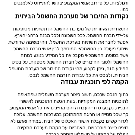
ורגולציות. על פי רוב אנשי המקצוע יבקשו להתייחס לאלמנטים
כמו:
נקודות החיבור של מערכת החשמל הביתית
התשתיות האזוריות של מערכת החשמל הן תשתיות מסופקות
על-ידי חברת החשמל. לכל השכונה ולכל מבנה ברחבי הארץ,
אפשר לחבר את תשתיות מערכת החשמל. זוהי משימה שדורשת
שיתוף פעולה בין החשמלאי המוסמך לבין אנשי חברת החשמל.
אשר בסופה, החשמלאי מקבל את כל המידע בנוגע למתח
החשמלי ולסוגי החיבורים של חברת החשמל מספקת. על בסיס
המידע הזה, ניתן לקבוע מהי נקודת החיבור של מערכת החשמל
הביתית. ולבסס את כל עבודת הזרמת החשמל לנכס.
הקמה לפי תוכניות עבודה
בתוך הנכס שלכם, חשוב ליצור מערכת חשמלית שמתאימה
לתוכניות המבנה המקוריות. בעת הגשת התוכניות לאישורי
הבנייה, נקבעו סדרי העבודה והם מחייבים את כל אנשי המקצוע.
כך שכל סטייה או חריגה מהמתוכנן במערכות החשמל, עלולה
לגרור קשיים בקבלת אישורי האכלוס של הבית. במידה ואתם לא
רוצים לייצר מורכבויות, האחריות על הקמת מערכת התקינה
נופלת על כתפיו של חשמלאי מוסמך בברכה.