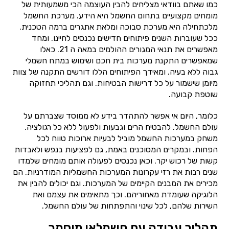
כמו שאתם בוודאי מצליחים להבין העוצמה הכי משמעותית של
מומחים מקצועיים בתחום החשמל היא הידע. מערכת החשמל
מלכתחילה היא מערכת סבוכה ומלאת אתגרים ברמה הטכנית.
ככל שעוברות השנים פיתוחים חדישים נכנסים לחיינו. ומחד
מאפשרים את תנאי המגורים ההולמים במאה ה 21. כאלו
שמאפשרים התקנת מערכות בית חכם ושימוש במתח חשמלי
גבוה ללא בעיה. ומאידך הפיתוחים הללו דורשים התקנה של צוות
מיומן שישמור על כל דרישות הבטיחות. וגם תהליכי תחזוקה
שוטפת קבועה.
כלומר, היום אי אפשר להתהדר בידע לא ממוסד שצברתם על
עולם החשמל. להבטיח הרים וגבעות ולפעול ללא כל רגולציה.
משחק במערכות החשמל מוביל לבעיות ארוכות טווח לכל
הפחות. ובמקרים המסוכנים באמת, גם לפציעות בנפש ולאבדות
קשות של רכוש יקר. וכאן נכנסים לפעולה אותם מומחים שלמדו
שנים רבות את רזי עקרונות המערכות החשמליות המודרניות. הם
מכירים את המבנים הקיימים של המערכות. וגם יכולים להבין את
הלוגיקה שעומדת מאחוריהם. וכך מתאימים את עצמם ואת
השירות שלהם, לכל שינוי והתפתחות של עולם החשמל.
תהליך עבודה עם חשמלאי מוסמך