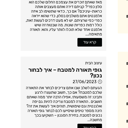
מאז שאתם זוכרים את עצמכם החלום שלכם הוא
סלון כפרי? קניתם דירה ואתם מעצבים אותה
כראות-עיניכם? אם כך, כדאי שתשימו לב איזה
אלמנטים אתם משלבים בסלון, כדי שהוא ייראה
כפרי כפי שרציתם. יש לא מעט דרכים לעשות זאת,
כולל רמות כפריות שונות. מה שבטוח זה שיש
אלמנט אחד שלא תוכלו לוותר עליו, והוא: תאורה
מתאימה....
קרא עוד
עיצוב הבית
גופי תאורה למטבח – איך לבחור
נכון?
27/06/2023
הגעתם לשלב שבו אתם צריכים לבחור את התאורה
שלכם למטבח? אם כך, חשוב שתעצרו לרגע
ותבינו: זה משמעותי, אפילו הרבה יותר ממה שאתם
חושבים . התאורה למטבח צריכה להיות גם יפה
ואלגנטית וגם שימושית. תוהים איך לעשות את זה?
הינה מספר טיפים שיסייעו לכם לבחור גופי תאורה
נכונים למטבח. בחירת הסגנון – השקיעו בכך
מחשבה...
קרא עוד