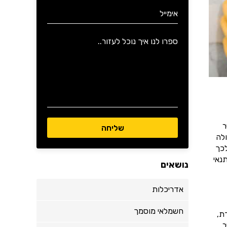
ר
לה
לכך
נאי
נושאים
אדריכלות
חשמלאי מוסמך
ת,
ר