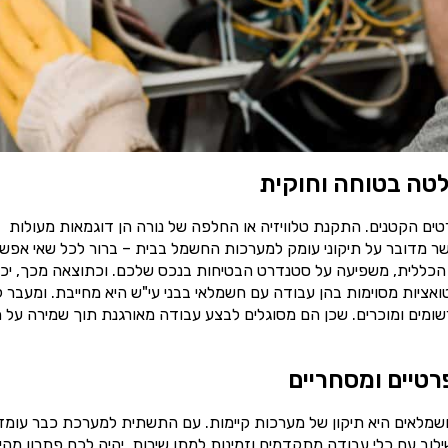
טה בטוחה וחוקית
ים הקטנים. התקנת טלוויזיה או החלפה של נורה הן דוגמאות מעולות
ר מדובר על תיקוני עומק למערכות החשמל בבית – ברור לכל שאי אפש
הכללית, משפיעה על סטנדרט הבטיחות בנכס שלכם. וכתוצאה מכך, יכו
טואציות מסוימות בהן עבודה עם חשמלאי בבני עי"ש היא מחייבת. ומעבר 
ומים ומוכרים. שכן הם מסוגלים לבצע עבודה מאורגנת תוך שמירה על ת
רטיים ומסחריים
שמלאים היא תיקון של מערכות קיימות. עם התשתית למערכת כבר עומד
וב עם כלי עבודה מתקדמים וזמינות למתן שירות, יהיה לכם פתרון מהי