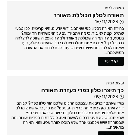
תאורה לבית
תאורה לסלון הכוללת מאוורר
16/11/2023
בחירת תאורה לסלון, כפי שאתם בוודאי יודעים, היא קריטית. לכן טבעי
שתלכו קצת לאיבוד, כי מה אתם יודיעם על האפשרויות הקיימות?
בנוסף, מה זו תאורה שכוללת מאוורר ולמה זו אופציה שזוכה להצלחה
רבה כל כך? אם גם אתם מתלבטים לגבי כל השאלות האלה, דעו
שאתם לא לבד. מחפשים טיפים שיעזרו לכם לבחור את התאורה
המושלמת...
קרא עוד
עיצוב הבית
כך תיצרו סלון כפרי בעזרת תאורה
09/11/2023
מאז שאתם זוכרים את עצמכם החלום שלכם הוא סלון כפרי? קניתם
דירה ואתם מעצבים אותה כראות-עיניכם? אם כך, כדאי שתשימו לב
איזה אלמנטים אתם משלבים בסלון, כדי שהוא ייראה כפרי כפי
שרציתם. יש לא מעט דרכים לעשות זאת, כולל רמות כפריות שונות. מה
שבטוח זה שיש אלמנט אחד שלא תוכלו לוותר עליו, והוא: תאורה
מתאימה....