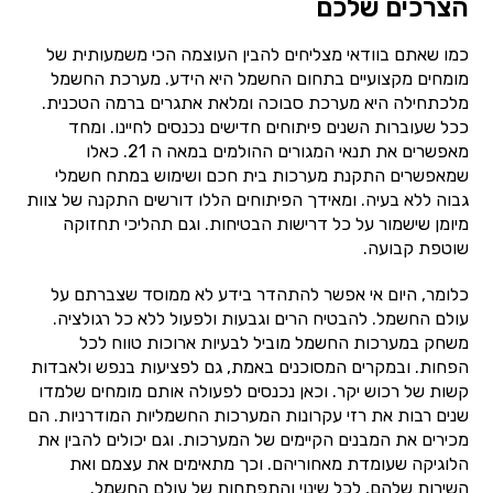
הצרכים שלכם
כמו שאתם בוודאי מצליחים להבין העוצמה הכי משמעותית של
מומחים מקצועיים בתחום החשמל היא הידע. מערכת החשמל
מלכתחילה היא מערכת סבוכה ומלאת אתגרים ברמה הטכנית.
ככל שעוברות השנים פיתוחים חדישים נכנסים לחיינו. ומחד
מאפשרים את תנאי המגורים ההולמים במאה ה 21. כאלו
שמאפשרים התקנת מערכות בית חכם ושימוש במתח חשמלי
גבוה ללא בעיה. ומאידך הפיתוחים הללו דורשים התקנה של צוות
מיומן שישמור על כל דרישות הבטיחות. וגם תהליכי תחזוקה
שוטפת קבועה.
כלומר, היום אי אפשר להתהדר בידע לא ממוסד שצברתם על
עולם החשמל. להבטיח הרים וגבעות ולפעול ללא כל רגולציה.
משחק במערכות החשמל מוביל לבעיות ארוכות טווח לכל
הפחות. ובמקרים המסוכנים באמת, גם לפציעות בנפש ולאבדות
קשות של רכוש יקר. וכאן נכנסים לפעולה אותם מומחים שלמדו
שנים רבות את רזי עקרונות המערכות החשמליות המודרניות. הם
מכירים את המבנים הקיימים של המערכות. וגם יכולים להבין את
הלוגיקה שעומדת מאחוריהם. וכך מתאימים את עצמם ואת
השירות שלהם, לכל שינוי והתפתחות של עולם החשמל.