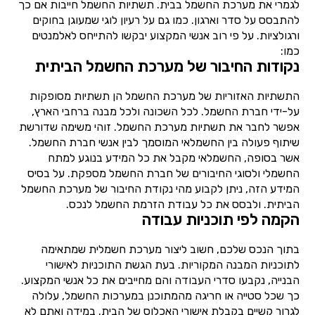
לגמרי את מערכת החשמל בבית. תשתיות החשמל חייבות אם כך
להתבסס על סדר וארגון. כמו גם על רעיון לוגי שמעוגן בחוקים
ורגולציות. על פי רוב אנשי המקצוע יבקשו להתייחס לאלמנטים
כמו:
נקודות החיבור של מערכת החשמל הביתית
התשתיות האזוריות של מערכת החשמל הן תשתיות מסופקות
על-ידי חברת החשמל. לכל השכונה ולכל מבנה ברחבי הארץ,
אפשר לחבר את תשתיות מערכת החשמל. זוהי משימה שדורשת
שיתוף פעולה בין החשמלאי המוסמך לבין אנשי חברת החשמל.
אשר בסופה, החשמלאי מקבל את כל המידע בנוגע למתח
החשמלי ולסוגי החיבורים של חברת החשמל מספקת. על בסיס
המידע הזה, ניתן לקבוע מהי נקודת החיבור של מערכת החשמל
הביתית. ולבסס את כל עבודת הזרמת החשמל לנכס.
הקמה לפי תוכניות עבודה
בתוך הנכס שלכם, חשוב ליצור מערכת חשמלית שמתאימה
לתוכניות המבנה המקוריות. בעת הגשת התוכניות לאישורי
הבנייה, נקבעו סדרי העבודה והם מחייבים את כל אנשי המקצוע.
כך שכל סטייה או חריגה מהמתוכנן במערכות החשמל, עלולה
לגרור קשיים בקבלת אישורי האכלוס של הבית. במידה ואתם לא