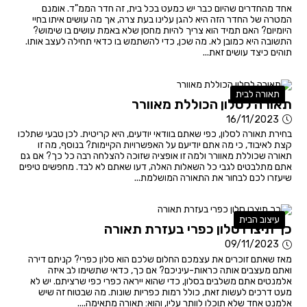
אחד מהחדרים שהיום כבר יש כמעט בכל בית, זה חדר הממ"ד. אומנם
המטרה של החדר הזה היא להגן עלינו בעת צרה, אך מה עושים איתו בחיי
היומיום? האם תמיד הוא צריך להיות מחסן שלא באמת עושים בו שימוש?
התשובה היא כמובן לא. מה שכן, כדי להשתמש בו כדאי תחילה לעצב אותו.
תוהים כיצד עושים זאת...
תאורה לבית
תאורה לסלון הכוללת מאוורר
16/11/2023
בחירת תאורה לסלון, כפי שאתם בוודאי יודעים, היא קריטית. לכן טבעי שתלכו
קצת לאיבוד, כי מה אתם יודיעם על האפשרויות הקיימות? בנוסף, מה זו
תאורה שכוללת מאוורר ולמה זו אופציה שזוכה להצלחה רבה כל כך? אם גם
אתם מתלבטים לגבי כל השאלות האלה, דעו שאתם לא לבד. מחפשים טיפים
שיעזרו לכם לבחור את התאורה המושלמת...
עיצוב הבית
כך תיצרו סלון כפרי בעזרת תאורה
09/11/2023
מאז שאתם זוכרים את עצמכם החלום שלכם הוא סלון כפרי? קניתם דירה
ואתם מעצבים אותה כראות-עיניכם? אם כך, כדאי שתשימו לב איזה
אלמנטים אתם משלבים בסלון, כדי שהוא ייראה כפרי כפי שרציתם. יש לא
מעט דרכים לעשות זאת, כולל רמות כפריות שונות. מה שבטוח זה שיש
אלמנט אחד שלא תוכלו לוותר עליו, והוא: תאורה מתאימה....