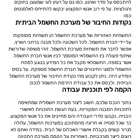
להתבסס על סדר וארגון. כמו גם על רעיון לוגי שמעוגן בחוקים
ורגולציות. על פי רוב אנשי המקצוע יבקשו להתייחס לאלמנטים
כמו:
נקודות החיבור של מערכת החשמל הביתית
התשתיות האזוריות של מערכת החשמל הן תשתיות מסופקות
על-ידי חברת החשמל. לכל השכונה ולכל מבנה ברחבי הארץ,
אפשר לחבר את תשתיות מערכת החשמל. זוהי משימה שדורשת
שיתוף פעולה בין החשמלאי המוסמך לבין אנשי חברת החשמל.
אשר בסופה, החשמלאי מקבל את כל המידע בנוגע למתח
החשמלי ולסוגי החיבורים של חברת החשמל מספקת. על בסיס
המידע הזה, ניתן לקבוע מהי נקודת החיבור של מערכת החשמל
הביתית. ולבסס את כל עבודת הזרמת החשמל לנכס.
הקמה לפי תוכניות עבודה
בתוך הנכס שלכם, חשוב ליצור מערכת חשמלית שמתאימה
לתוכניות המבנה המקוריות. בעת הגשת התוכניות לאישורי
הבנייה, נקבעו סדרי העבודה והם מחייבים את כל אנשי המקצוע.
כך שכל סטייה או חריגה מהמתוכנן במערכות החשמל, עלולה
לגרור קשיים בקבלת אישורי האכלוס של הבית. במידה ואתם לא
רוצים לייצר מורכבויות, האחריות על הקמת מערכת התקינה