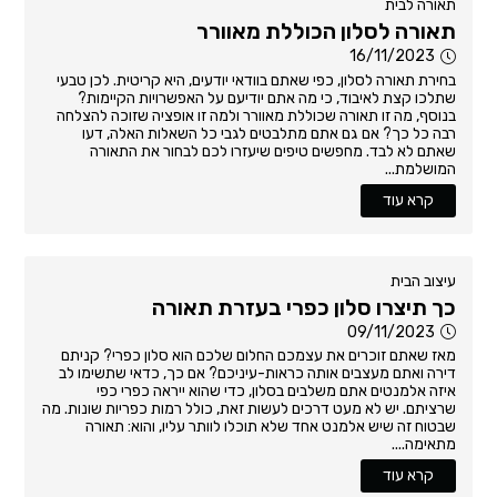
תאורה לבית
תאורה לסלון הכוללת מאוורר
16/11/2023
בחירת תאורה לסלון, כפי שאתם בוודאי יודעים, היא קריטית. לכן טבעי
שתלכו קצת לאיבוד, כי מה אתם יודיעם על האפשרויות הקיימות?
בנוסף, מה זו תאורה שכוללת מאוורר ולמה זו אופציה שזוכה להצלחה
רבה כל כך? אם גם אתם מתלבטים לגבי כל השאלות האלה, דעו
שאתם לא לבד. מחפשים טיפים שיעזרו לכם לבחור את התאורה
המושלמת...
קרא עוד
עיצוב הבית
כך תיצרו סלון כפרי בעזרת תאורה
09/11/2023
מאז שאתם זוכרים את עצמכם החלום שלכם הוא סלון כפרי? קניתם
דירה ואתם מעצבים אותה כראות-עיניכם? אם כך, כדאי שתשימו לב
איזה אלמנטים אתם משלבים בסלון, כדי שהוא ייראה כפרי כפי
שרציתם. יש לא מעט דרכים לעשות זאת, כולל רמות כפריות שונות. מה
שבטוח זה שיש אלמנט אחד שלא תוכלו לוותר עליו, והוא: תאורה
מתאימה....
קרא עוד