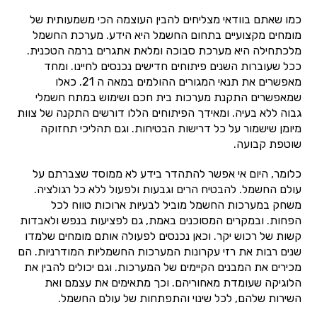
כמו שאתם בוודאי מצליחים להבין העוצמה הכי משמעותית של
מומחים מקצועיים בתחום החשמל היא הידע. מערכת החשמל
מלכתחילה היא מערכת סבוכה ומלאת אתגרים ברמה הטכנית.
ככל שעוברות השנים פיתוחים חדישים נכנסים לחיינו. ומחד
מאפשרים את תנאי המגורים ההולמים במאה ה 21. כאלו
שמאפשרים התקנת מערכות בית חכם ושימוש במתח חשמלי
גבוה ללא בעיה. ומאידך הפיתוחים הללו דורשים התקנה של צוות
מיומן שישמור על כל דרישות הבטיחות. וגם תהליכי תחזוקה
שוטפת קבועה.
כלומר, היום אי אפשר להתהדר בידע לא ממוסד שצברתם על
עולם החשמל. להבטיח הרים וגבעות ולפעול ללא כל רגולציה.
משחק במערכות החשמל מוביל לבעיות ארוכות טווח לכל
הפחות. ובמקרים המסוכנים באמת, גם לפציעות בנפש ולאבדות
קשות של רכוש יקר. וכאן נכנסים לפעולה אותם מומחים שלמדו
שנים רבות את רזי עקרונות המערכות החשמליות המודרניות. הם
מכירים את המבנים הקיימים של המערכות. וגם יכולים להבין את
הלוגיקה שעומדת מאחוריהם. וכך מתאימים את עצמם ואת
השירות שלהם, לכל שינוי והתפתחות של עולם החשמל.