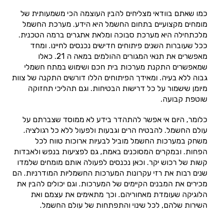
כמו שאתם בוודאי מצליחים להבין העוצמה הכי משמעותית של
מומחים מקצועיים בתחום החשמל היא הידע. מערכת החשמל
מלכתחילה היא מערכת סבוכה ומלאת אתגרים ברמה הטכנית.
ככל שעוברות השנים פיתוחים חדישים נכנסים לחיינו. ומחד
מאפשרים את תנאי המגורים ההולמים במאה ה 21. כאלו
שמאפשרים התקנת מערכות בית חכם ושימוש במתח חשמלי
גבוה ללא בעיה. ומאידך הפיתוחים הללו דורשים התקנה של צוות
מיומן שישמור על כל דרישות הבטיחות. וגם תהליכי תחזוקה
שוטפת קבועה.
כלומר, היום אי אפשר להתהדר בידע לא ממוסד שצברתם על
עולם החשמל. להבטיח הרים וגבעות ולפעול ללא כל רגולציה.
משחק במערכות החשמל מוביל לבעיות ארוכות טווח לכל
הפחות. ובמקרים המסוכנים באמת, גם לפציעות בנפש ולאבדות
קשות של רכוש יקר. וכאן נכנסים לפעולה אותם מומחים שלמדו
שנים רבות את רזי עקרונות המערכות החשמליות המודרניות. הם
מכירים את המבנים הקיימים של המערכות. וגם יכולים להבין את
הלוגיקה שעומדת מאחוריהם. וכך מתאימים את עצמם ואת
השירות שלהם, לכל שינוי והתפתחות של עולם החשמל.