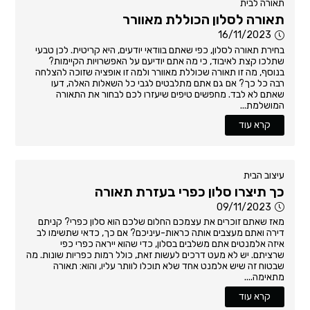
תאורה לבית
תאורה לסלון הכוללת מאוורר
16/11/2023
בחירת תאורה לסלון, כפי שאתם בוודאי יודעים, היא קריטית. לכן טבעי
שתלכו קצת לאיבוד, כי מה אתם יודיעם על האפשרויות הקיימות?
בנוסף, מה זו תאורה שכוללת מאוורר ולמה זו אופציה שזוכה להצלחה
רבה כל כך? אם גם אתם מתלבטים לגבי כל השאלות האלה, דעו
שאתם לא לבד. מחפשים טיפים שיעזרו לכם לבחור את התאורה
המושלמת...
קרא עוד
עיצוב הבית
כך תיצרו סלון כפרי בעזרת תאורה
09/11/2023
מאז שאתם זוכרים את עצמכם החלום שלכם הוא סלון כפרי? קניתם
דירה ואתם מעצבים אותה כראות-עיניכם? אם כך, כדאי שתשימו לב
איזה אלמנטים אתם משלבים בסלון, כדי שהוא ייראה כפרי כפי
שרציתם. יש לא מעט דרכים לעשות זאת, כולל רמות כפריות שונות. מה
שבטוח זה שיש אלמנט אחד שלא תוכלו לוותר עליו, והוא: תאורה
מתאימה....
קרא עוד