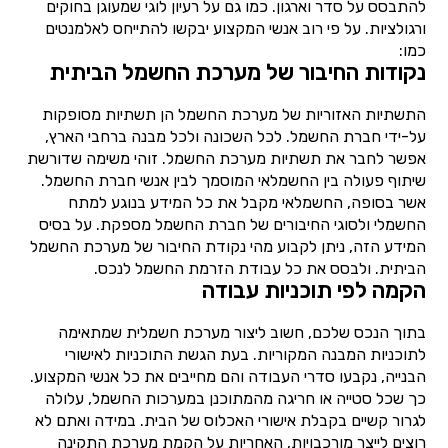
להתבסס על סדר וארגון. כמו גם על רעיון לוגי שמעוגן בחוקים
ורגולציות. על פי רוב אנשי המקצוע יבקשו להתייחס לאלמנטים
כמו:
נקודות החיבור של מערכת החשמל הביתית
התשתיות האזוריות של מערכת החשמל הן תשתיות מסופקות
על-ידי חברת החשמל. לכל השכונה ולכל מבנה ברחבי הארץ,
אפשר לחבר את תשתיות מערכת החשמל. זוהי משימה שדורשת
שיתוף פעולה בין החשמלאי המוסמך לבין אנשי חברת החשמל.
אשר בסופה, החשמלאי מקבל את כל המידע בנוגע למתח
החשמלי ולסוגי החיבורים של חברת החשמל מספקת. על בסיס
המידע הזה, ניתן לקבוע מהי נקודת החיבור של מערכת החשמל
הביתית. ולבסס את כל עבודת הזרמת החשמל לנכס.
הקמה לפי תוכניות עבודה
בתוך הנכס שלכם, חשוב ליצור מערכת חשמלית שמתאימה
לתוכניות המבנה המקוריות. בעת הגשת התוכניות לאישורי
הבנייה, נקבעו סדרי העבודה והם מחייבים את כל אנשי המקצוע.
כך שכל סטייה או חריגה מהמתוכנן במערכות החשמל, עלולה
לגרור קשיים בקבלת אישורי האכלוס של הבית. במידה ואתם לא
רוצים לייצר מורכבויות, האחריות על הקמת מערכת התקינה