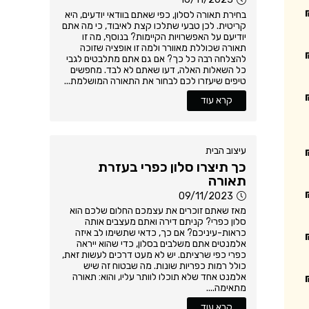
בחירת תאורה לסלון, כפי שאתם בוודאי יודעים, היא
קריטית. לכן טבעי שתלכו קצת לאיבוד, כי מה אתם
יודיעם על האפשרויות הקיימות? בנוסף, מה זו
תאורה שכוללת מאוורר ולמה זו אופציה שזוכה
להצלחה רבה כל כך? אם גם אתם מתלבטים לגבי
כל השאלות האלה, דעו שאתם לא לבד. מחפשים
טיפים שיעזרו לכם לבחור את התאורה המושלמת...
קרא עוד
עיצוב הבית
כך תיצרו סלון כפרי בעזרת
תאורה
09/11/2023
מאז שאתם זוכרים את עצמכם החלום שלכם הוא
סלון כפרי? קניתם דירה ואתם מעצבים אותה
כראות-עיניכם? אם כך, כדאי שתשימו לב איזה
אלמנטים אתם משלבים בסלון, כדי שהוא ייראה
כפרי כפי שרציתם. יש לא מעט דרכים לעשות זאת,
כולל רמות כפריות שונות. מה שבטוח זה שיש
אלמנט אחד שלא תוכלו לוותר עליו, והוא: תאורה
מתאימה....
קרא עוד