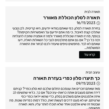
תאורה לבית
תאורה לסלון הכוללת מאוורר
16/11/2023
בחירת תאורה לסלון, כפי שאתם בוודאי יודעים, היא קריטית. לכן טבעי
שתלכו קצת לאיבוד, כי מה אתם יודיעם על האפשרויות הקיימות?
בנוסף, מה זו תאורה שכוללת מאוורר ולמה זו אופציה שזוכה להצלחה
רבה כל כך? אם גם אתם מתלבטים לגבי כל השאלות האלה, דעו
שאתם לא לבד. מחפשים טיפים שיעזרו לכם לבחור את התאורה
המושלמת...
קרא עוד
עיצוב הבית
כך תיצרו סלון כפרי בעזרת תאורה
09/11/2023
מאז שאתם זוכרים את עצמכם החלום שלכם הוא סלון כפרי? קניתם
דירה ואתם מעצבים אותה כראות-עיניכם? אם כך, כדאי שתשימו לב
איזה אלמנטים אתם משלבים בסלון, כדי שהוא ייראה כפרי כפי
שרציתם. יש לא מעט דרכים לעשות זאת, כולל רמות כפריות שונות. מה
שבטוח זה שיש אלמנט אחד שלא תוכלו לוותר עליו, והוא: תאורה
מתאימה....