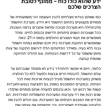
ידע שהוא כולו כוח – ממונף לטובת
הצרכים שלכם
כמו שאתם בוודאי מצליחים להבין העוצמה הכי משמעותית של
מומחים מקצועיים בתחום החשמל היא הידע. מערכת החשמל
מלכתחילה היא מערכת סבוכה ומלאת אתגרים ברמה הטכנית.
ככל שעוברות השנים פיתוחים חדישים נכנסים לחיינו. ומחד
מאפשרים את תנאי המגורים ההולמים במאה ה 21. כאלו
שמאפשרים התקנת מערכות בית חכם ושימוש במתח חשמלי
גבוה ללא בעיה. ומאידך הפיתוחים הללו דורשים התקנה של צוות
מיומן שישמור על כל דרישות הבטיחות. וגם תהליכי תחזוקה
שוטפת קבועה.
כלומר, היום אי אפשר להתהדר בידע לא ממוסד שצברתם על
עולם החשמל. להבטיח הרים וגבעות ולפעול ללא כל רגולציה.
משחק במערכות החשמל מוביל לבעיות ארוכות טווח לכל
הפחות. ובמקרים המסוכנים באמת, גם לפציעות בנפש ולאבדות
קשות של רכוש יקר. וכאן נכנסים לפעולה אותם מומחים שלמדו
שנים רבות את רזי עקרונות המערכות החשמליות המודרניות. הם
מכירים את המבנים הקיימים של המערכות. וגם יכולים להבין את
הלוגיקה שעומדת מאחוריהם. וכך מתאימים את עצמם ואת