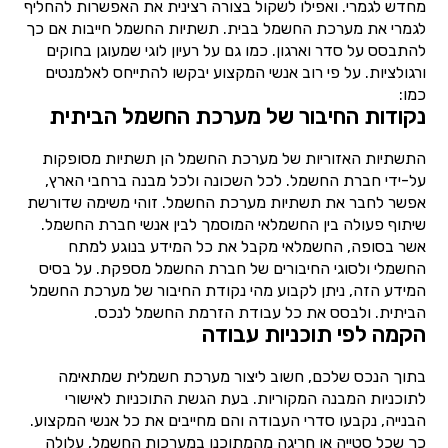
מחדש לגמרי. ואפילו לשקול בצורה רצינית את האפשרות להחליף
לגמרי את מערכת החשמל בבית. תשתיות החשמל חייבות אם כך
להתבסס על סדר וארגון. כמו גם על רעיון לוגי שמעוגן בחוקים
ורגולציות. על פי רוב אנשי המקצוע יבקשו להתייחס לאלמנטים
כמו:
נקודות החיבור של מערכת החשמל הביתית
התשתיות האזוריות של מערכת החשמל הן תשתיות מסופקות
על-ידי חברת החשמל. לכל השכונה ולכל מבנה ברחבי הארץ,
אפשר לחבר את תשתיות מערכת החשמל. זוהי משימה שדורשת
שיתוף פעולה בין החשמלאי המוסמך לבין אנשי חברת החשמל.
אשר בסופה, החשמלאי מקבל את כל המידע בנוגע למתח
החשמלי ולסוגי החיבורים של חברת החשמל מספקת. על בסיס
המידע הזה, ניתן לקבוע מהי נקודת החיבור של מערכת החשמל
הביתית. ולבסס את כל עבודת הזרמת החשמל לנכס.
הקמה לפי תוכניות עבודה
בתוך הנכס שלכם, חשוב ליצור מערכת חשמלית שמתאימה
לתוכניות המבנה המקוריות. בעת הגשת התוכניות לאישורי
הבנייה, נקבעו סדרי העבודה והם מחייבים את כל אנשי המקצוע.
כך שכל סטייה או חריגה מהמתוכנן במערכות החשמל, עלולה