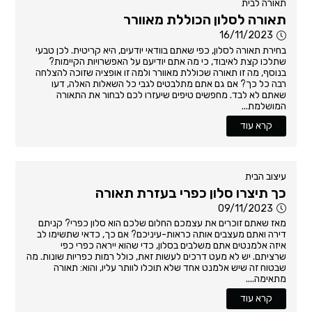
תאורה לבית
תאורה לסלון הכוללת מאוורר
16/11/2023
בחירת תאורה לסלון, כפי שאתם בוודאי יודעים, היא קריטית. לכן טבעי
שתלכו קצת לאיבוד, כי מה אתם יודיעם על האפשרויות הקיימות?
בנוסף, מה זו תאורה שכוללת מאוורר ולמה זו אופציה שזוכה להצלחה
רבה כל כך? אם גם אתם מתלבטים לגבי כל השאלות האלה, דעו
שאתם לא לבד. מחפשים טיפים שיעזרו לכם לבחור את התאורה
המושלמת...
קרא עוד
עיצוב הבית
כך תיצרו סלון כפרי בעזרת תאורה
09/11/2023
מאז שאתם זוכרים את עצמכם החלום שלכם הוא סלון כפרי? קניתם
דירה ואתם מעצבים אותה כראות-עיניכם? אם כך, כדאי שתשימו לב
איזה אלמנטים אתם משלבים בסלון, כדי שהוא ייראה כפרי כפי
שרציתם. יש לא מעט דרכים לעשות זאת, כולל רמות כפריות שונות. מה
שבטוח זה שיש אלמנט אחד שלא תוכלו לוותר עליו, והוא: תאורה
מתאימה....
קרא עוד