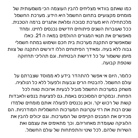
כמו שאתם בוודאי מצליחים להבין העוצמה הכי משמעותית של
מומחים מקצועיים בתחום החשמל היא הידע. מערכת החשמל
מלכתחילה היא מערכת סבוכה ומלאת אתגרים ברמה הטכנית.
ככל שעוברות השנים פיתוחים חדישים נכנסים לחיינו. ומחד
מאפשרים את תנאי המגורים ההולמים במאה ה 21. כאלו
שמאפשרים התקנת מערכות בית חכם ושימוש במתח חשמלי
גבוה ללא בעיה. ומאידך הפיתוחים הללו דורשים התקנה של צוות
מיומן שישמור על כל דרישות הבטיחות. וגם תהליכי תחזוקה
שוטפת קבועה.
כלומר, היום אי אפשר להתהדר בידע לא ממוסד שצברתם על
עולם החשמל. להבטיח הרים וגבעות ולפעול ללא כל רגולציה.
משחק במערכות החשמל מוביל לבעיות ארוכות טווח לכל
הפחות. ובמקרים המסוכנים באמת, גם לפציעות בנפש ולאבדות
קשות של רכוש יקר. וכאן נכנסים לפעולה אותם מומחים שלמדו
שנים רבות את רזי עקרונות המערכות החשמליות המודרניות. הם
מכירים את המבנים הקיימים של המערכות. וגם יכולים להבין את
הלוגיקה שעומדת מאחוריהם. וכך מתאימים את עצמם ואת
השירות שלהם, לכל שינוי והתפתחות של עולם החשמל.