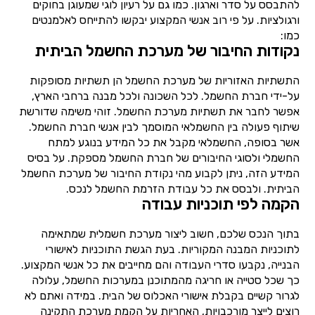
להתבסס על סדר וארגון. כמו גם על רעיון לוגי שמעוגן בחוקים
ורגולציות. על פי רוב אנשי המקצוע יבקשו להתייחס לאלמנטים
כמו:
נקודות החיבור של מערכת החשמל הביתית
התשתיות האזוריות של מערכת החשמל הן תשתיות מסופקות
על-ידי חברת החשמל. לכל השכונה ולכל מבנה ברחבי הארץ,
אפשר לחבר את תשתיות מערכת החשמל. זוהי משימה שדורשת
שיתוף פעולה בין החשמלאי המוסמך לבין אנשי חברת החשמל.
אשר בסופה, החשמלאי מקבל את כל המידע בנוגע למתח
החשמלי ולסוגי החיבורים של חברת החשמל מספקת. על בסיס
המידע הזה, ניתן לקבוע מהי נקודת החיבור של מערכת החשמל
הביתית. ולבסס את כל עבודת הזרמת החשמל לנכס.
הקמה לפי תוכניות עבודה
בתוך הנכס שלכם, חשוב ליצור מערכת חשמלית שמתאימה
לתוכניות המבנה המקוריות. בעת הגשת התוכניות לאישורי
הבנייה, נקבעו סדרי העבודה והם מחייבים את כל אנשי המקצוע.
כך שכל סטייה או חריגה מהמתוכנן במערכות החשמל, עלולה
לגרור קשיים בקבלת אישורי האכלוס של הבית. במידה ואתם לא
רוצים לייצר מורכבויות, האחריות על הקמת מערכת התקינה