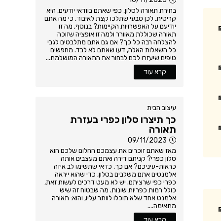
בחירת תאורה לסלון, כפי שאתם בוודאי יודעים, היא
קריטית. לכן טבעי שתלכו קצת לאיבוד, כי מה אתם
יודיעם על האפשרויות הקיימות? בנוסף, מה זו
תאורה שכוללת מאוורר ולמה זו אופציה שזוכה
להצלחה רבה כל כך? אם גם אתם מתלבטים לגבי
כל השאלות האלה, דעו שאתם לא לבד. מחפשים
טיפים שיעזרו לכם לבחור את התאורה המושלמת...
קרא עוד
עיצוב הבית
כך תיצרו סלון כפרי בעזרת
תאורה
09/11/2023
מאז שאתם זוכרים את עצמכם החלום שלכם הוא
סלון כפרי? קניתם דירה ואתם מעצבים אותה
כראות-עיניכם? אם כך, כדאי שתשימו לב איזה
אלמנטים אתם משלבים בסלון, כדי שהוא ייראה
כפרי כפי שרציתם. יש לא מעט דרכים לעשות זאת,
כולל רמות כפריות שונות. מה שבטוח זה שיש
אלמנט אחד שלא תוכלו לוותר עליו, והוא: תאורה
מתאימה....
קרא עוד