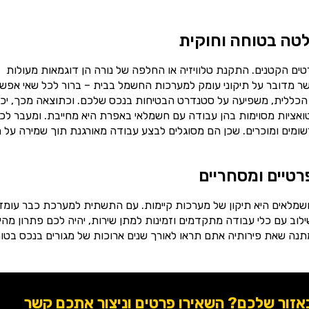
טה בטוחה וחוקית
ים הקטנים. התקנת טלוויזיה או החלפה של נורה הן דוגמאות מעולות
ר מדובר על תיקוני עומק למערכות החשמל בבית – ברור לכל שאי אפש
הכללית, משפיעה על סטנדרט הבטיחות בנכס שלכם. וכתוצאה מכך, יכו
יטואציות מסוימות בהן עבודה עם חשמלאי באפרת היא מחייבת. ומעבר לכ
ומים ומוכרים. שכן הם מסוגלים לבצע עבודה מאורגנת תוך שמירה על ת
רטיים ומסחריים
שמלאים היא תיקון של מערכות קיימות. עם התשתית למערכת כבר עומד
וב עם כלי עבודה מתקדמים וזמינות למתן שירות, יהיה לכם פתרון מהי
תנה שאת פירותיה אתם תראו לאורך שנים ארוכות של מגורים בנכס בטוח
ור שלכם? השאירו פרטים וניצור אתכם קשר