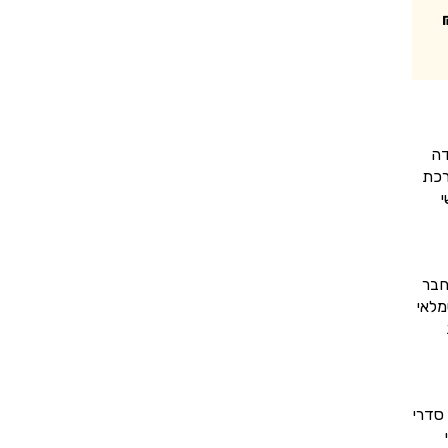
דה
רכת
י
חבר
מלאי
סדרי