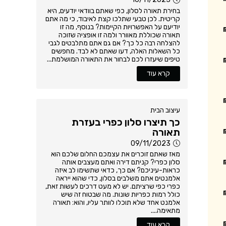
בחירת תאורה לסלון, כפי שאתם בוודאי יודעים, היא
קריטית. לכן טבעי שתלכו קצת לאיבוד, כי מה אתם
יודיעם על האפשרויות הקיימות? בנוסף, מה זו
תאורה שכוללת מאוורר ולמה זו אופציה שזוכה
להצלחה רבה כל כך? אם גם אתם מתלבטים לגבי
כל השאלות האלה, דעו שאתם לא לבד. מחפשים
טיפים שיעזרו לכם לבחור את התאורה המושלמת...
קרא עוד
עיצוב הבית
כך תיצרו סלון כפרי בעזרת
תאורה
09/11/2023
מאז שאתם זוכרים את עצמכם החלום שלכם הוא
סלון כפרי? קניתם דירה ואתם מעצבים אותה
כראות-עיניכם? אם כך, כדאי שתשימו לב איזה
אלמנטים אתם משלבים בסלון, כדי שהוא ייראה
כפרי כפי שרציתם. יש לא מעט דרכים לעשות זאת,
כולל רמות כפריות שונות. מה שבטוח זה שיש
אלמנט אחד שלא תוכלו לוותר עליו, והוא: תאורה
מתאימה....
קרא עוד