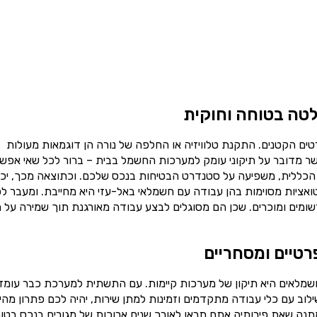
טה בטוחה וחוקית
ים הקטנים. התקנת טלוויזיה או החלפה של נורה הן דוגמאות מעולות
ר מדובר על תיקוני עומק למערכות החשמל בבית – ברור לכל שאי אפש
הכללית, משפיעה על סטנדרט הבטיחות בנכס שלכם. וכתוצאה מכך, יכו
טואציות מסוימות בהן עבודה עם חשמלאי באל-עזי היא מחייבת. ומעבר ל
ומים ומוכרים. שכן הם מסוגלים לבצע עבודה מאורגנת תוך שמירה על ת
רטיים ומסחריים
שמלאים היא תיקון של מערכות קיימות. עם התשתית למערכת כבר עומד
וב עם כלי עבודה מתקדמים וזמינות למתן שירות, יהיה לכם פתרון מהי
תנה שאת פירותיה אתם תראו לאורך שנים ארוכות של מגורים בנכס בטוח