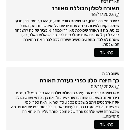
תאורה לבית
תאורה לסלון הכוללת מאוורר
16/11/2023
בחירת תאורה לסלון, כפי שאתם בוודאי יודעים, היא קריטית. לכן טבעי
שתלכו קצת לאיבוד, כי מה אתם יודיעם על האפשרויות הקיימות?
בנוסף, מה זו תאורה שכוללת מאוורר ולמה זו אופציה שזוכה להצלחה
רבה כל כך? אם גם אתם מתלבטים לגבי כל השאלות האלה, דעו
שאתם לא לבד. מחפשים טיפים שיעזרו לכם לבחור את התאורה
המושלמת...
קרא עוד
עיצוב הבית
כך תיצרו סלון כפרי בעזרת תאורה
09/11/2023
מאז שאתם זוכרים את עצמכם החלום שלכם הוא סלון כפרי? קניתם
דירה ואתם מעצבים אותה כראות-עיניכם? אם כך, כדאי שתשימו לב
איזה אלמנטים אתם משלבים בסלון, כדי שהוא ייראה כפרי כפי
שרציתם. יש לא מעט דרכים לעשות זאת, כולל רמות כפריות שונות. מה
שבטוח זה שיש אלמנט אחד שלא תוכלו לוותר עליו, והוא: תאורה
מתאימה....
קרא עוד