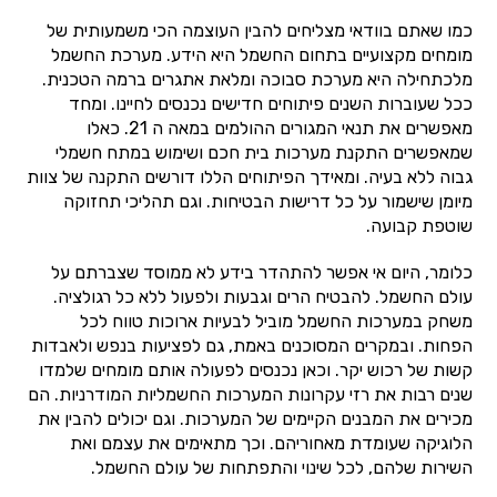
כמו שאתם בוודאי מצליחים להבין העוצמה הכי משמעותית של
מומחים מקצועיים בתחום החשמל היא הידע. מערכת החשמל
מלכתחילה היא מערכת סבוכה ומלאת אתגרים ברמה הטכנית.
ככל שעוברות השנים פיתוחים חדישים נכנסים לחיינו. ומחד
מאפשרים את תנאי המגורים ההולמים במאה ה 21. כאלו
שמאפשרים התקנת מערכות בית חכם ושימוש במתח חשמלי
גבוה ללא בעיה. ומאידך הפיתוחים הללו דורשים התקנה של צוות
מיומן שישמור על כל דרישות הבטיחות. וגם תהליכי תחזוקה
שוטפת קבועה.
כלומר, היום אי אפשר להתהדר בידע לא ממוסד שצברתם על
עולם החשמל. להבטיח הרים וגבעות ולפעול ללא כל רגולציה.
משחק במערכות החשמל מוביל לבעיות ארוכות טווח לכל
הפחות. ובמקרים המסוכנים באמת, גם לפציעות בנפש ולאבדות
קשות של רכוש יקר. וכאן נכנסים לפעולה אותם מומחים שלמדו
שנים רבות את רזי עקרונות המערכות החשמליות המודרניות. הם
מכירים את המבנים הקיימים של המערכות. וגם יכולים להבין את
הלוגיקה שעומדת מאחוריהם. וכך מתאימים את עצמם ואת
השירות שלהם, לכל שינוי והתפתחות של עולם החשמל.