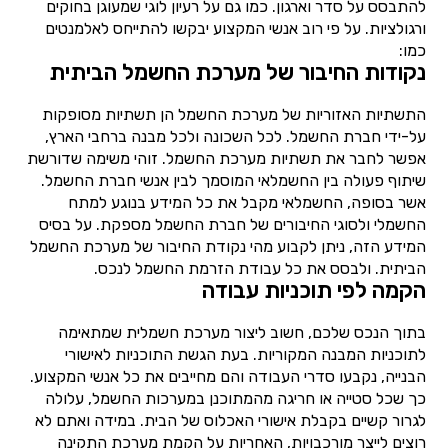
להתבסס על סדר וארגון. כמו גם על רעיון לוגי שמעוגן בחוקים
ורגולציות. על פי רוב אנשי המקצוע יבקשו להתייחס לאלמנטים
כמו:
נקודות החיבור של מערכת החשמל הביתית
התשתיות האזוריות של מערכת החשמל הן תשתיות מסופקות
על-ידי חברת החשמל. לכל השכונה ולכל מבנה ברחבי הארץ,
אפשר לחבר את תשתיות מערכת החשמל. זוהי משימה שדורשת
שיתוף פעולה בין החשמלאי המוסמך לבין אנשי חברת החשמל.
אשר בסופה, החשמלאי מקבל את כל המידע בנוגע למתח
החשמלי ולסוגי החיבורים של חברת החשמל מספקת. על בסיס
המידע הזה, ניתן לקבוע מהי נקודת החיבור של מערכת החשמל
הביתית. ולבסס את כל עבודת הזרמת החשמל לנכס.
הקמה לפי תוכניות עבודה
בתוך הנכס שלכם, חשוב ליצור מערכת חשמלית שמתאימה
לתוכניות המבנה המקוריות. בעת הגשת התוכניות לאישורי
הבנייה, נקבעו סדרי העבודה והם מחייבים את כל אנשי המקצוע.
כך שכל סטייה או חריגה מהמתוכנן במערכות החשמל, עלולה
לגרור קשיים בקבלת אישורי האכלוס של הבית. במידה ואתם לא
רוצים לייצר מורכבויות, האחריות על הקמת מערכת התקינה