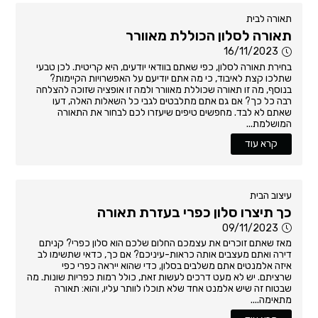
תאורה לבית
תאורה לסלון הכוללת מאוורר
16/11/2023
בחירת תאורה לסלון, כפי שאתם בוודאי יודעים, היא קריטית. לכן טבעי
שתלכו קצת לאיבוד, כי מה אתם יודיעם על האפשרויות הקיימות?
בנוסף, מה זו תאורה שכוללת מאוורר ולמה זו אופציה שזוכה להצלחה
רבה כל כך? אם גם אתם מתלבטים לגבי כל השאלות האלה, דעו
שאתם לא לבד. מחפשים טיפים שיעזרו לכם לבחור את התאורה
המושלמת...
קרא עוד
עיצוב הבית
כך תיצרו סלון כפרי בעזרת תאורה
09/11/2023
מאז שאתם זוכרים את עצמכם החלום שלכם הוא סלון כפרי? קניתם
דירה ואתם מעצבים אותה כראות-עיניכם? אם כך, כדאי שתשימו לב
איזה אלמנטים אתם משלבים בסלון, כדי שהוא ייראה כפרי כפי
שרציתם. יש לא מעט דרכים לעשות זאת, כולל רמות כפריות שונות. מה
שבטוח זה שיש אלמנט אחד שלא תוכלו לוותר עליו, והוא: תאורה
מתאימה....