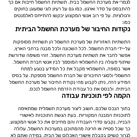
לגמרי את מערכת החשמל בבית. תשתיות החשמל חייבות אם כך
להתבסס על סדר וארגון. כמו גם על רעיון לוגי שמעוגן בחוקים
ורגולציות. על פי רוב אנשי המקצוע יבקשו להתייחס לאלמנטים
כמו:
נקודות החיבור של מערכת החשמל הביתית
התשתיות האזוריות של מערכת החשמל הן תשתיות מסופקות
על-ידי חברת החשמל. לכל השכונה ולכל מבנה ברחבי הארץ,
אפשר לחבר את תשתיות מערכת החשמל. זוהי משימה שדורשת
שיתוף פעולה בין החשמלאי המוסמך לבין אנשי חברת החשמל.
אשר בסופה, החשמלאי מקבל את כל המידע בנוגע למתח
החשמלי ולסוגי החיבורים של חברת החשמל מספקת. על בסיס
המידע הזה, ניתן לקבוע מהי נקודת החיבור של מערכת החשמל
הביתית. ולבסס את כל עבודת הזרמת החשמל לנכס.
הקמה לפי תוכניות עבודה
בתוך הנכס שלכם, חשוב ליצור מערכת חשמלית שמתאימה
לתוכניות המבנה המקוריות. בעת הגשת התוכניות לאישורי
הבנייה, נקבעו סדרי העבודה והם מחייבים את כל אנשי המקצוע.
כך שכל סטייה או חריגה מהמתוכנן במערכות החשמל, עלולה
לגרור קשיים בקבלת אישורי האכלוס של הבית. במידה ואתם לא