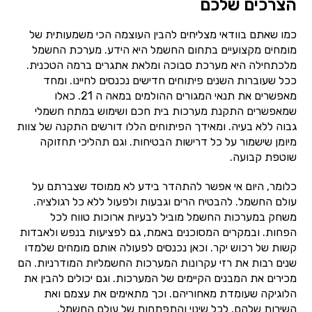
הצרכים שלכם
כמו שאתם בוודאי מצליחים להבין העוצמה הכי משמעותית של
מומחים מקצועיים בתחום החשמל היא הידע. מערכת החשמל
מלכתחילה היא מערכת סבוכה ומלאת אתגרים ברמה הטכנית.
ככל שעוברות השנים פיתוחים חדישים נכנסים לחיינו. ומחד
מאפשרים את תנאי המגורים ההולמים במאה ה 21. כאלו
שמאפשרים התקנת מערכות בית חכם ושימוש במתח חשמלי
גבוה ללא בעיה. ומאידך הפיתוחים הללו דורשים התקנה של צוות
מיומן שישמור על כל דרישות הבטיחות. וגם תהליכי תחזוקה
שוטפת קבועה.
כלומר, היום אי אפשר להתהדר בידע לא ממוסד שצברתם על
עולם החשמל. להבטיח הרים וגבעות ולפעול ללא כל רגולציה.
משחק במערכות החשמל מוביל לבעיות ארוכות טווח לכל
הפחות. ובמקרים המסוכנים באמת, גם לפציעות בנפש ולאבדות
קשות של רכוש יקר. וכאן נכנסים לפעולה אותם מומחים שלמדו
שנים רבות את רזי עקרונות המערכות החשמליות המודרניות. הם
מכירים את המבנים הקיימים של המערכות. וגם יכולים להבין את
הלוגיקה שעומדת מאחוריהם. וכך מתאימים את עצמם ואת
השירות שלהם, לכל שינוי והתפתחות של עולם החשמל.