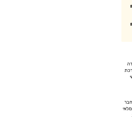
דה
רכת
י
חבר
מלאי