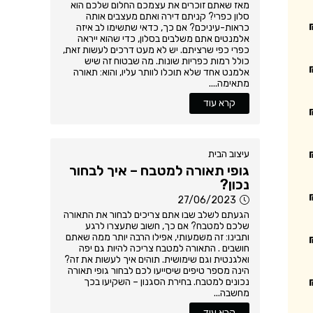
מאז שאתם זוכרים את עצמכם החלום שלכם הוא
סלון כפרי? קניתם דירה ואתם מעצבים אותה
כראות-עיניכם? אם כך, כדאי שתשימו לב איזה
אלמנטים אתם משלבים בסלון, כדי שהוא ייראה
כפרי כפי שרציתם. יש לא מעט דרכים לעשות זאת,
כולל רמות כפריות שונות. מה שבטוח זה שיש
אלמנט אחד שלא תוכלו לוותר עליו, והוא: תאורה
מתאימה....
קרא עוד
עיצוב הבית
גופי תאורה למטבח – איך לבחור
נכון?
27/06/2023
הגעתם לשלב שבו אתם צריכים לבחור את התאורה
שלכם למטבח? אם כך, חשוב שתעצרו לרגע
ותבינו: זה משמעותי, אפילו הרבה יותר ממה שאתם
חושבים . התאורה למטבח צריכה להיות גם יפה
ואלגנטית וגם שימושית. תוהים איך לעשות את זה?
הינה מספר טיפים שיסייעו לכם לבחור גופי תאורה
נכונים למטבח. בחירת הסגנון – השקיעו בכך
מחשבה...
קרא עוד