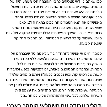
כמו שאתם בוודאי מצליחים להבין העוצמה הכי משמעותית של
מומחים מקצועיים בתחום החשמל היא הידע. מערכת החשמל
מלכתחילה היא מערכת סבוכה ומלאת אתגרים ברמה הטכנית.
ככל שעוברות השנים פיתוחים חדישים נכנסים לחיינו. ומחד
מאפשרים את תנאי המגורים ההולמים במאה ה 21. כאלו
שמאפשרים התקנת מערכות בית חכם ושימוש במתח חשמלי
גבוה ללא בעיה. ומאידך הפיתוחים הללו דורשים התקנה של צוות
מיומן שישמור על כל דרישות הבטיחות. וגם תהליכי תחזוקה
שוטפת קבועה.
כלומר, היום אי אפשר להתהדר בידע לא ממוסד שצברתם על
עולם החשמל. להבטיח הרים וגבעות ולפעול ללא כל רגולציה.
משחק במערכות החשמל מוביל לבעיות ארוכות טווח לכל
הפחות. ובמקרים המסוכנים באמת, גם לפציעות בנפש ולאבדות
קשות של רכוש יקר. וכאן נכנסים לפעולה אותם מומחים שלמדו
שנים רבות את רזי עקרונות המערכות החשמליות המודרניות. הם
מכירים את המבנים הקיימים של המערכות. וגם יכולים להבין את
הלוגיקה שעומדת מאחוריהם. וכך מתאימים את עצמם ואת
השירות שלהם, לכל שינוי והתפתחות של עולם החשמל.
תהליך עבודה עם חשמלאי מוסמך באבני