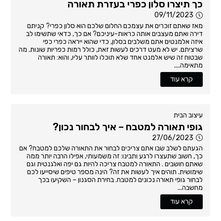
כך תיצרו סלון כפרי בעזרת תאורה
09/11/2023
מאז שאתם זוכרים את עצמכם החלום שלכם הוא סלון כפרי? קניתם
דירה ואתם מעצבים אותה כראות-עיניכם? אם כך, כדאי שתשימו לב
איזה אלמנטים אתם משלבים בסלון, כדי שהוא ייראה כפרי כפי
שרציתם. יש לא מעט דרכים לעשות זאת, כולל רמות כפריות שונות. מה
שבטוח זה שיש אלמנט אחד שלא תוכלו לוותר עליו, והוא: תאורה
מתאימה....
קרא עוד
עיצוב הבית
גופי תאורה למטבח – איך לבחור נכון?
27/06/2023
הגעתם לשלב שבו אתם צריכים לבחור את התאורה שלכם למטבח? אם
כך, חשוב שתעצרו לרגע ותבינו: זה משמעותי, אפילו הרבה יותר ממה
שאתם חושבים . התאורה למטבח צריכה להיות גם יפה ואלגנטית וגם
שימושית. תוהים איך לעשות את זה? הינה מספר טיפים שיסייעו לכם
לבחור גופי תאורה נכונים למטבח. בחירת הסגנון – השקיעו בכך
מחשבה...
קרא עוד