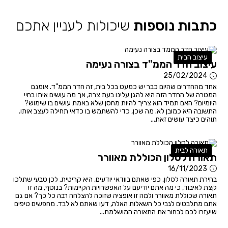
כתבות נוספות
שיכולות לעניין אתכם
עיצוב הבית
עיצוב חדר הממ"ד בצורה נעימה
25/02/2024
אחד מהחדרים שהיום כבר יש כמעט בכל בית, זה חדר הממ"ד. אומנם
המטרה של החדר הזה היא להגן עלינו בעת צרה, אך מה עושים איתו בחיי
היומיום? האם תמיד הוא צריך להיות מחסן שלא באמת עושים בו שימוש?
התשובה היא כמובן לא. מה שכן, כדי להשתמש בו כדאי תחילה לעצב אותו.
תוהים כיצד עושים זאת...
תאורה לבית
תאורה לסלון הכוללת מאוורר
16/11/2023
בחירת תאורה לסלון, כפי שאתם בוודאי יודעים, היא קריטית. לכן טבעי שתלכו
קצת לאיבוד, כי מה אתם יודיעם על האפשרויות הקיימות? בנוסף, מה זו
תאורה שכוללת מאוורר ולמה זו אופציה שזוכה להצלחה רבה כל כך? אם גם
אתם מתלבטים לגבי כל השאלות האלה, דעו שאתם לא לבד. מחפשים טיפים
שיעזרו לכם לבחור את התאורה המושלמת...