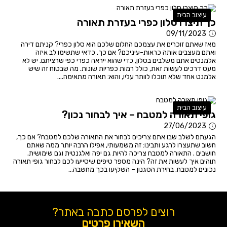
עיצוב הבית
כך תיצרו סלון כפרי בעזרת תאורה
09/11/2023
מאז שאתם זוכרים את עצמכם החלום שלכם הוא סלון כפרי? קניתם דירה
ואתם מעצבים אותה כראות-עיניכם? אם כך, כדאי שתשימו לב איזה
אלמנטים אתם משלבים בסלון, כדי שהוא ייראה כפרי כפי שרציתם. יש לא
מעט דרכים לעשות זאת, כולל רמות כפריות שונות. מה שבטוח זה שיש
אלמנט אחד שלא תוכלו לוותר עליו, והוא: תאורה מתאימה....
עיצוב הבית
גופי תאורה למטבח – איך לבחור נכון?
27/06/2023
הגעתם לשלב שבו אתם צריכים לבחור את התאורה שלכם למטבח? אם כך,
חשוב שתעצרו לרגע ותבינו: זה משמעותי, אפילו הרבה יותר ממה שאתם
חושבים . התאורה למטבח צריכה להיות גם יפה ואלגנטית וגם שימושית.
תוהים איך לעשות את זה? הינה מספר טיפים שיסייעו לכם לבחור גופי תאורה
נכונים למטבח. בחירת הסגנון – השקיעו בכך מחשבה...
רוצים לפרסם כתבה באתר?
השאירו פרטים