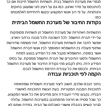
לגמרי את מערכת החשמל בבית. תשתיות החשמל חייבות אם כך
להתבסס על סדר וארגון. כמו גם על רעיון לוגי שמעוגן בחוקים
ורגולציות. על פי רוב אנשי המקצוע יבקשו להתייחס לאלמנטים
כמו:
נקודות החיבור של מערכת החשמל הביתית
התשתיות האזוריות של מערכת החשמל הן תשתיות מסופקות
על-ידי חברת החשמל. לכל השכונה ולכל מבנה ברחבי הארץ,
אפשר לחבר את תשתיות מערכת החשמל. זוהי משימה שדורשת
שיתוף פעולה בין החשמלאי המוסמך לבין אנשי חברת החשמל.
אשר בסופה, החשמלאי מקבל את כל המידע בנוגע למתח
החשמלי ולסוגי החיבורים של חברת החשמל מספקת. על בסיס
המידע הזה, ניתן לקבוע מהי נקודת החיבור של מערכת החשמל
הביתית. ולבסס את כל עבודת הזרמת החשמל לנכס.
הקמה לפי תוכניות עבודה
בתוך הנכס שלכם, חשוב ליצור מערכת חשמלית שמתאימה
לתוכניות המבנה המקוריות. בעת הגשת התוכניות לאישורי
הבנייה, נקבעו סדרי העבודה והם מחייבים את כל אנשי המקצוע.
כך שכל סטייה או חריגה מהמתוכנן במערכות החשמל, עלולה
לגרור קשיים בקבלת אישורי האכלוס של הבית. במידה ואתם לא