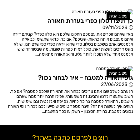
עיצוב הבית
כך תיצרו סלון כפרי בעזרת תאורה
09/11/2023
מאז שאתם זוכרים את עצמכם החלום שלכם הוא סלון כפרי? קניתם דירה
ואתם מעצבים אותה כראות-עיניכם? אם כך, כדאי שתשימו לב איזה
אלמנטים אתם משלבים בסלון, כדי שהוא ייראה כפרי כפי שרציתם. יש לא
מעט דרכים לעשות זאת, כולל רמות כפריות שונות. מה שבטוח זה שיש
אלמנט אחד שלא תוכלו לוותר עליו, והוא: תאורה מתאימה....
עיצוב הבית
גופי תאורה למטבח – איך לבחור נכון?
27/06/2023
הגעתם לשלב שבו אתם צריכים לבחור את התאורה שלכם למטבח? אם כך,
חשוב שתעצרו לרגע ותבינו: זה משמעותי, אפילו הרבה יותר ממה שאתם
חושבים . התאורה למטבח צריכה להיות גם יפה ואלגנטית וגם שימושית.
תוהים איך לעשות את זה? הינה מספר טיפים שיסייעו לכם לבחור גופי תאורה
נכונים למטבח. בחירת הסגנון – השקיעו בכך מחשבה...
רוצים לפרסם כתבה באתר?