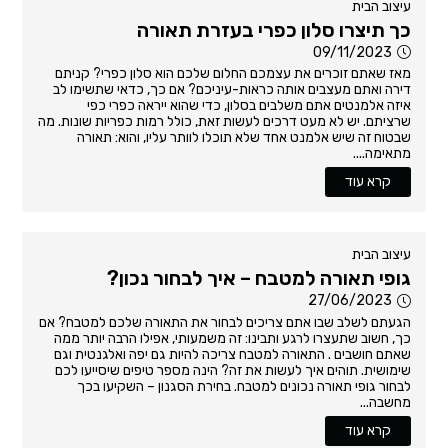
עיצוב הבית
כך תיצרו סלון כפרי בעזרת תאורה
09/11/2023
מאז שאתם זוכרים את עצמכם החלום שלכם הוא סלון כפרי? קניתם
דירה ואתם מעצבים אותה כראות-עיניכם? אם כך, כדאי שתשימו לב
איזה אלמנטים אתם משלבים בסלון, כדי שהוא ייראה כפרי כפי
שרציתם. יש לא מעט דרכים לעשות זאת, כולל רמות כפריות שונות. מה
שבטוח זה שיש אלמנט אחד שלא תוכלו לוותר עליו, והוא: תאורה
מתאימה....
קרא עוד
עיצוב הבית
גופי תאורה למטבח – איך לבחור נכון?
27/06/2023
הגעתם לשלב שבו אתם צריכים לבחור את התאורה שלכם למטבח? אם
כך, חשוב שתעצרו לרגע ותבינו: זה משמעותי, אפילו הרבה יותר ממה
שאתם חושבים . התאורה למטבח צריכה להיות גם יפה ואלגנטית וגם
שימושית. תוהים איך לעשות את זה? הינה מספר טיפים שיסייעו לכם
לבחור גופי תאורה נכונים למטבח. בחירת הסגנון – השקיעו בכך
מחשבה...
קרא עוד