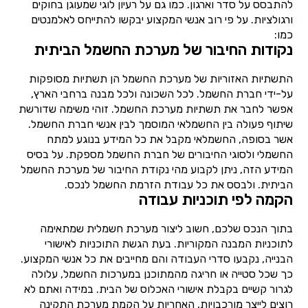
להתבסס על סדר וארגון. כמו גם על רעיון לוגי שמעוגן בחוקים
ורגולציות. על פי רוב אנשי המקצוע יבקשו להתייחס לאלמנטים
כמו:
נקודות החיבור של מערכת החשמל הביתית
התשתיות האזוריות של מערכת החשמל הן תשתיות מסופקות
על-ידי חברת החשמל. לכל השכונה ולכל מבנה ברחבי הארץ,
אפשר לחבר את תשתיות מערכת החשמל. זוהי משימה שדורשת
שיתוף פעולה בין החשמלאי המוסמך לבין אנשי חברת החשמל.
אשר בסופה, החשמלאי מקבל את כל המידע בנוגע למתח
החשמלי ולסוגי החיבורים של חברת החשמל מספקת. על בסיס
המידע הזה, ניתן לקבוע מהי נקודת החיבור של מערכת החשמל
הביתית. ולבסס את כל עבודת הזרמת החשמל לנכס.
הקמה לפי תוכניות עבודה
בתוך הנכס שלכם, חשוב ליצור מערכת חשמלית שמתאימה
לתוכניות המבנה המקוריות. בעת הגשת התוכניות לאישורי
הבנייה, נקבעו סדרי העבודה והם מחייבים את כל אנשי המקצוע.
כך שכל סטייה או חריגה מהמתוכנן במערכות החשמל, עלולה
לגרור קשיים בקבלת אישורי האכלוס של הבית. במידה ואתם לא
רוצים לייצר מורכבויות, האחריות על הקמת מערכת התקינה