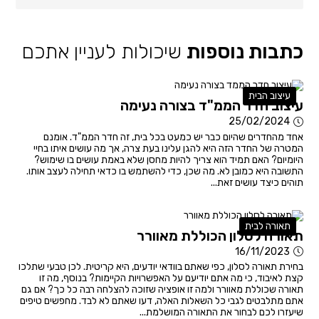
כתבות נוספות
שיכולות לעניין אתכם
עיצוב הבית
עיצוב חדר הממ"ד בצורה נעימה
25/02/2024
אחד מהחדרים שהיום כבר יש כמעט בכל בית, זה חדר הממ"ד. אומנם
המטרה של החדר הזה היא להגן עלינו בעת צרה, אך מה עושים איתו בחיי
היומיום? האם תמיד הוא צריך להיות מחסן שלא באמת עושים בו שימוש?
התשובה היא כמובן לא. מה שכן, כדי להשתמש בו כדאי תחילה לעצב אותו.
תוהים כיצד עושים זאת...
תאורה לבית
תאורה לסלון הכוללת מאוורר
16/11/2023
בחירת תאורה לסלון, כפי שאתם בוודאי יודעים, היא קריטית. לכן טבעי שתלכו
קצת לאיבוד, כי מה אתם יודיעם על האפשרויות הקיימות? בנוסף, מה זו
תאורה שכוללת מאוורר ולמה זו אופציה שזוכה להצלחה רבה כל כך? אם גם
אתם מתלבטים לגבי כל השאלות האלה, דעו שאתם לא לבד. מחפשים טיפים
שיעזרו לכם לבחור את התאורה המושלמת...