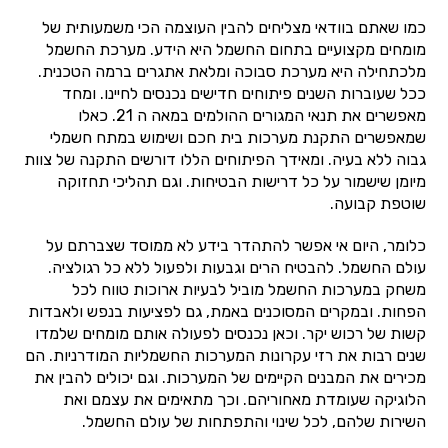
כמו שאתם בוודאי מצליחים להבין העוצמה הכי משמעותית של
מומחים מקצועיים בתחום החשמל היא הידע. מערכת החשמל
מלכתחילה היא מערכת סבוכה ומלאת אתגרים ברמה הטכנית.
ככל שעוברות השנים פיתוחים חדישים נכנסים לחיינו. ומחד
מאפשרים את תנאי המגורים ההולמים במאה ה 21. כאלו
שמאפשרים התקנת מערכות בית חכם ושימוש במתח חשמלי
גבוה ללא בעיה. ומאידך הפיתוחים הללו דורשים התקנה של צוות
מיומן שישמור על כל דרישות הבטיחות. וגם תהליכי תחזוקה
שוטפת קבועה.
כלומר, היום אי אפשר להתהדר בידע לא ממוסד שצברתם על
עולם החשמל. להבטיח הרים וגבעות ולפעול ללא כל רגולציה.
משחק במערכות החשמל מוביל לבעיות ארוכות טווח לכל
הפחות. ובמקרים המסוכנים באמת, גם לפציעות בנפש ולאבדות
קשות של רכוש יקר. וכאן נכנסים לפעולה אותם מומחים שלמדו
שנים רבות את רזי עקרונות המערכות החשמליות המודרניות. הם
מכירים את המבנים הקיימים של המערכות. וגם יכולים להבין את
הלוגיקה שעומדת מאחוריהם. וכך מתאימים את עצמם ואת
השירות שלהם, לכל שינוי והתפתחות של עולם החשמל.