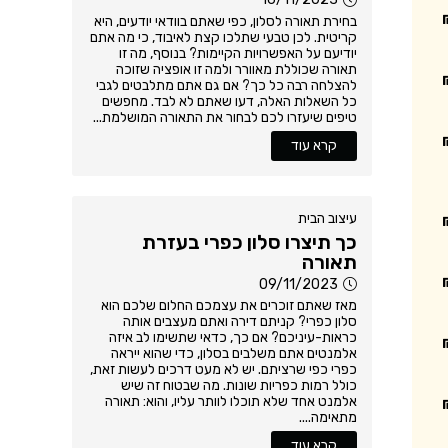
בחירת תאורה לסלון, כפי שאתם בוודאי יודעים, היא
קריטית. לכן טבעי שתלכו קצת לאיבוד, כי מה אתם
יודיעם על האפשרויות הקיימות? בנוסף, מה זו
תאורה שכוללת מאוורר ולמה זו אופציה שזוכה
להצלחה רבה כל כך? אם גם אתם מתלבטים לגבי
כל השאלות האלה, דעו שאתם לא לבד. מחפשים
טיפים שיעזרו לכם לבחור את התאורה המושלמת...
קרא עוד
עיצוב הבית
כך תיצרו סלון כפרי בעזרת
תאורה
09/11/2023
מאז שאתם זוכרים את עצמכם החלום שלכם הוא
סלון כפרי? קניתם דירה ואתם מעצבים אותה
כראות-עיניכם? אם כך, כדאי שתשימו לב איזה
אלמנטים אתם משלבים בסלון, כדי שהוא ייראה
כפרי כפי שרציתם. יש לא מעט דרכים לעשות זאת,
כולל רמות כפריות שונות. מה שבטוח זה שיש
אלמנט אחד שלא תוכלו לוותר עליו, והוא: תאורה
מתאימה....
קרא עוד