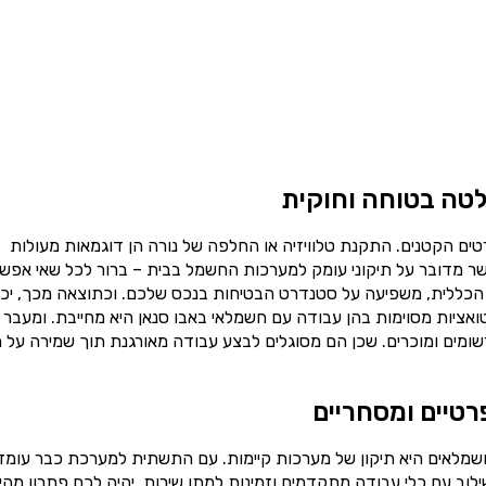
טה בטוחה וחוקית
ים הקטנים. התקנת טלוויזיה או החלפה של נורה הן דוגמאות מעולות
ר מדובר על תיקוני עומק למערכות החשמל בבית – ברור לכל שאי אפש
הכללית, משפיעה על סטנדרט הבטיחות בנכס שלכם. וכתוצאה מכך, יכו
טואציות מסוימות בהן עבודה עם חשמלאי באבו סנאן היא מחייבת. ומעבר 
ומים ומוכרים. שכן הם מסוגלים לבצע עבודה מאורגנת תוך שמירה על ת
רטיים ומסחריים
שמלאים היא תיקון של מערכות קיימות. עם התשתית למערכת כבר עומד
וב עם כלי עבודה מתקדמים וזמינות למתן שירות, יהיה לכם פתרון מהי