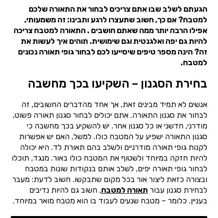
הגעתם לשלב שבו אתם צריכים לבחור את התאורה שלכם
למטבח? אם כך, חשוב שתעצרו לרגע ותבינו: זה משמעותי,
אפילו הרבה יותר ממה שאתם חושבים . התאורה למטבח צריכה
להיות גם יפה ואלגנטית וגם שימושית. תוהים איך לעשות את
זה? הינה מספר טיפים שיסייעו לכם לבחור גופי תאורה נכונים
למטבח.
בחירת הסגנון – השקיעו בכך מחשבה
אנשים לא תמיד מבינים זאת, אך אחד מהדברים החשובים, זה
לבחור את סגנון התאורה. אתם יכולים לבחור סגנון תאורה פשוט,
מודרני, חדשני או כל סגנון אחר. יש להשקיע בכך מחשבה כי
סגנון התאורה ישפיע על המטבח כולו. למשל, האם יש אפשרות
לקנות גופי תאורה מודרניים ולשלב בהם תאורת לד. היא יכולה
להיות חזקה במיוחד ולשטוף את המטבח כולו באור. מנגד, תוכלו
לבחור גופי תאורה יפים, לשלב אותם בנקודות שונות במטבח
ובצורה כזאת ליצור אור בכל מקום שתבקשו. חשוב לדעת: מעבר
לבחירת סגנון עבור
תאורה למטבח
, חשוב גם להיות נדיבים
בעניין. כלומר – מטבח שנעים לעבוד בו הוא מטבח מואר במיוחד.