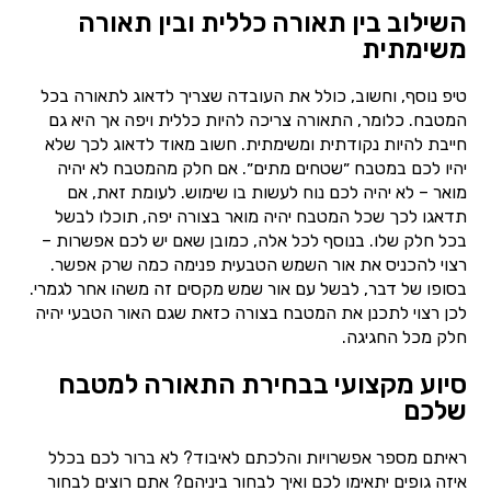
השילוב בין תאורה כללית ובין תאורה
משימתית
טיפ נוסף, וחשוב, כולל את העובדה שצריך לדאוג לתאורה בכל
המטבח. כלומר, התאורה צריכה להיות כללית ויפה אך היא גם
חייבת להיות נקודתית ומשימתית. חשוב מאוד לדאוג לכך שלא
יהיו לכם במטבח ״שטחים מתים״. אם חלק מהמטבח לא יהיה
מואר – לא יהיה לכם נוח לעשות בו שימוש. לעומת זאת, אם
תדאגו לכך שכל המטבח יהיה מואר בצורה יפה, תוכלו לבשל
בכל חלק שלו. בנוסף לכל אלה, כמובן שאם יש לכם אפשרות –
רצוי להכניס את אור השמש הטבעית פנימה כמה שרק אפשר.
בסופו של דבר, לבשל עם אור שמש מקסים זה משהו אחר לגמרי.
לכן רצוי לתכנן את המטבח בצורה כזאת שגם האור הטבעי יהיה
חלק מכל החגיגה.
סיוע מקצועי בבחירת התאורה למטבח
שלכם
ראיתם מספר אפשרויות והלכתם לאיבוד? לא ברור לכם בכלל
איזה גופים יתאימו לכם ואיך לבחור ביניהם? אתם רוצים לבחור