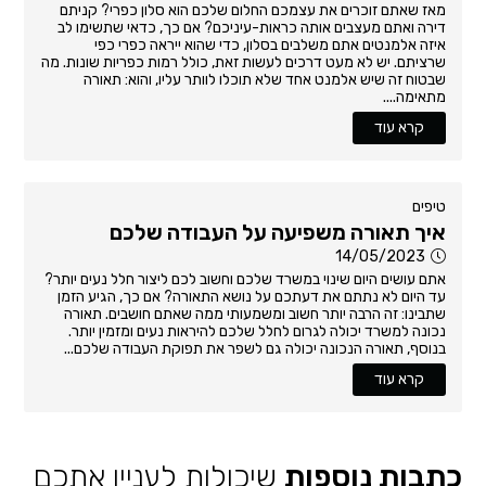
מאז שאתם זוכרים את עצמכם החלום שלכם הוא סלון כפרי? קניתם
דירה ואתם מעצבים אותה כראות-עיניכם? אם כך, כדאי שתשימו לב
איזה אלמנטים אתם משלבים בסלון, כדי שהוא ייראה כפרי כפי
שרציתם. יש לא מעט דרכים לעשות זאת, כולל רמות כפריות שונות. מה
שבטוח זה שיש אלמנט אחד שלא תוכלו לוותר עליו, והוא: תאורה
מתאימה....
קרא עוד
טיפים
איך תאורה משפיעה על העבודה שלכם
14/05/2023
אתם עושים היום שינוי במשרד שלכם וחשוב לכם ליצור חלל נעים יותר?
עד היום לא נתתם את דעתכם על נושא התאורה? אם כך, הגיע הזמן
שתבינו: זה הרבה יותר חשוב ומשמעותי ממה שאתם חושבים. תאורה
נכונה למשרד יכולה לגרום לחלל שלכם להיראות נעים ומזמין יותר.
בנוסף, תאורה הנכונה יכולה גם לשפר את תפוקת העבודה שלכם...
קרא עוד
כתבות נוספות
שיכולות לעניין אתכם